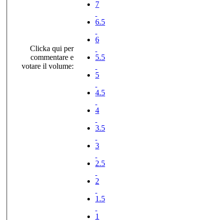
7
6.5
6
Clicka qui per
commentare e
5.5
votare il volume:
5
4.5
4
3.5
3
2.5
2
1.5
1