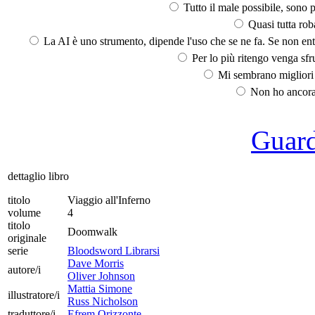
Tutto il male possibile, sono p
Quasi tutta rob
La AI è uno strumento, dipende l'uso che se ne fa. Se non ent
Per lo più ritengo venga sfru
Mi sembrano migliori d
Non ho ancora 
Guarda
dettaglio libro
titolo
Viaggio all'Inferno
volume
4
titolo
Doomwalk
originale
serie
Bloodsword Librarsi
Dave Morris
autore/i
Oliver Johnson
Mattia Simone
illustratore/i
Russ Nicholson
traduttore/i
Efrem Orizzonte