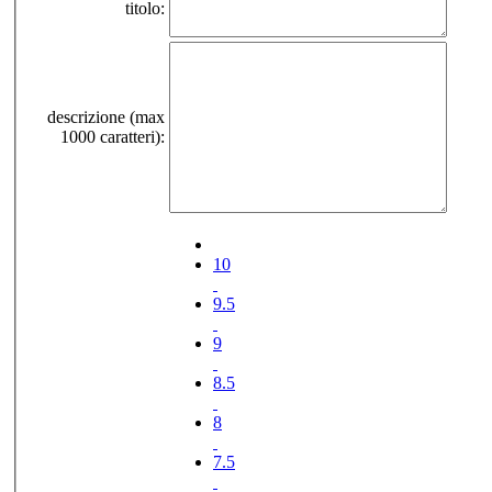
titolo:
descrizione (max
1000 caratteri):
10
9.5
9
8.5
8
7.5