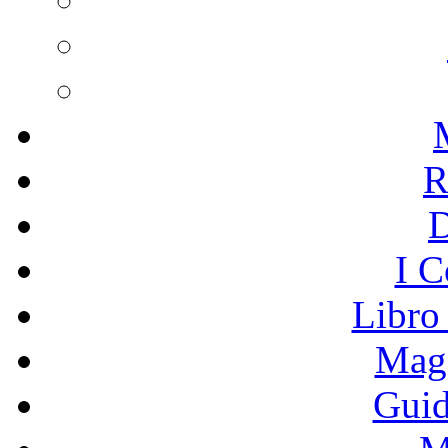
R
I C
Libro
Mage
Guid