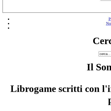
P
No
Cerc
Il So
Librogame scritti con l'i