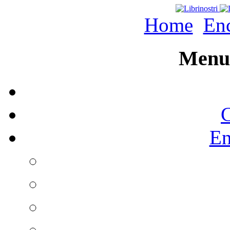
Home
Enc
Menu 
C
En