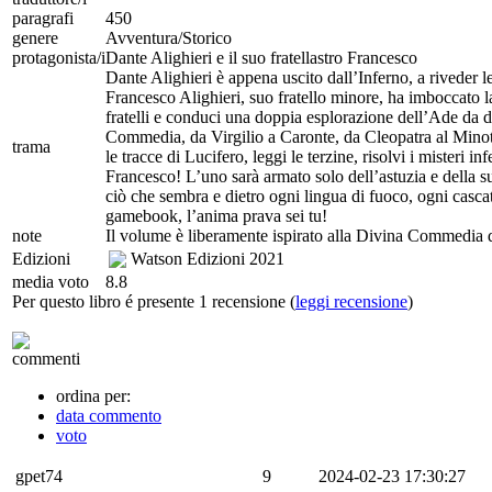
paragrafi
450
genere
Avventura/Storico
protagonista/i
Dante Alighieri e il suo fratellastro Francesco
Dante Alighieri è appena uscito dall’Inferno, a riveder l
Francesco Alighieri, suo fratello minore, ha imboccato la
fratelli e conduci una doppia esplorazione dell’Ade da du
Commedia, da Virgilio a Caronte, da Cleopatra al Minot
trama
le tracce di Lucifero, leggi le terzine, risolvi i misteri
Francesco! L’uno sarà armato solo dell’astuzia e della su
ciò che sembra e dietro ogni lingua di fuoco, ogni casca
gamebook, l’anima prava sei tu!
note
Il volume è liberamente ispirato alla Divina Commedia d
Edizioni
Watson Edizioni
2021
media voto
8.8
Per questo libro é presente 1 recensione (
leggi recensione
)
commenti
ordina per:
data commento
voto
gpet74
9
2024-02-23 17:30:27