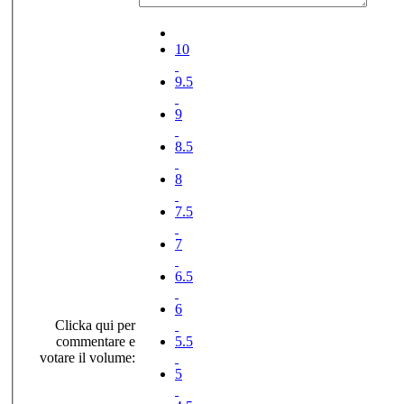
10
9.5
9
8.5
8
7.5
7
6.5
6
Clicka qui per
commentare e
5.5
votare il volume:
5