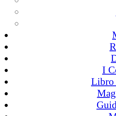
R
I C
Libro
Mage
Guid