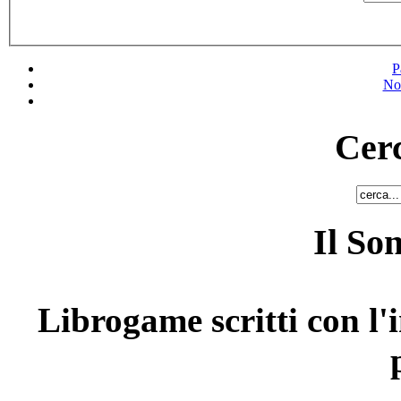
P
No
Cerc
Il So
Librogame scritti con l'i