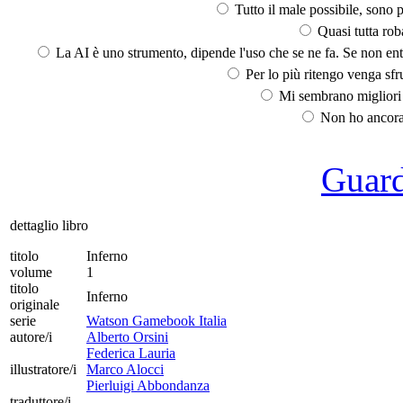
Tutto il male possibile, sono p
Quasi tutta rob
La AI è uno strumento, dipende l'uso che se ne fa. Se non ent
Per lo più ritengo venga sfru
Mi sembrano migliori d
Non ho ancora 
Guarda
dettaglio libro
titolo
Inferno
volume
1
titolo
Inferno
originale
serie
Watson Gamebook Italia
autore/i
Alberto Orsini
Federica Lauria
illustratore/i
Marco Alocci
Pierluigi Abbondanza
traduttore/i