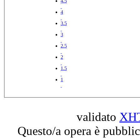
4.5
4
3.5
3
2.5
2
1.5
1
validato
XH
Questo/a opera è pubblic