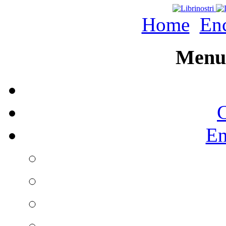
Home
Enc
Menu 
C
En