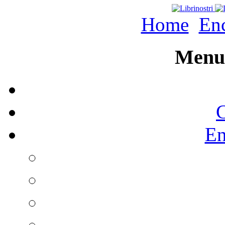
Home
Enc
Menu 
C
En