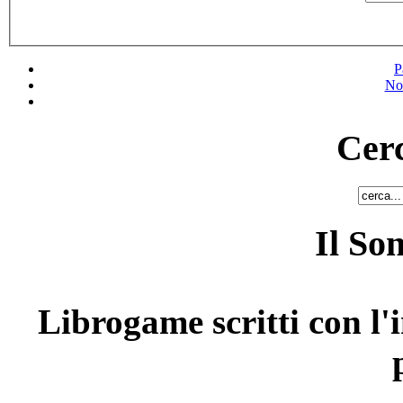
P
No
Cerc
Il So
Librogame scritti con l'i