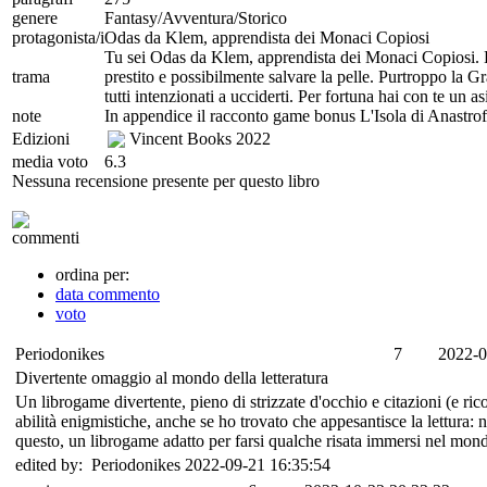
genere
Fantasy/Avventura/Storico
protagonista/i
Odas da Klem, apprendista dei Monaci Copiosi
Tu sei Odas da Klem, apprendista dei Monaci Copiosi. La
trama
prestito e possibilmente salvare la pelle. Purtroppo la 
tutti intenzionati a ucciderti. Per fortuna hai con te un 
note
In appendice il racconto game bonus L'Isola di Anastrof
Edizioni
Vincent Books
2022
media voto
6.3
Nessuna recensione presente per questo libro
commenti
ordina per:
data commento
voto
Periodonikes
7
2022-0
Divertente omaggio al mondo della letteratura
Un librogame divertente, pieno di strizzate d'occhio e citazioni (e ric
abilità enigmistiche, anche se ho trovato che appesantisce la lettura: ne
questo, un librogame adatto per farsi qualche risata immersi nel mondo 
edited by: Periodonikes 2022-09-21 16:35:54