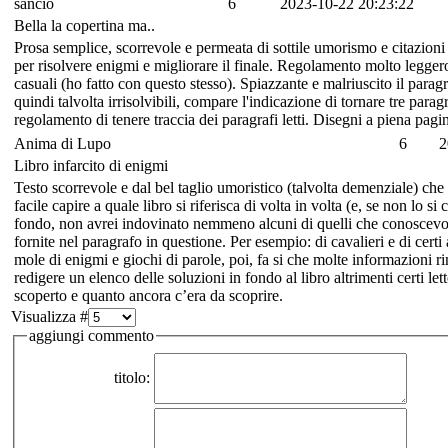
sancio
6
2023-10-22 20:23:22
Bella la copertina ma..
Prosa semplice, scorrevole e permeata di sottile umorismo e citazioni d
per risolvere enigmi e migliorare il finale. Regolamento molto leggero
casuali (ho fatto con questo stesso). Spiazzante e malriuscito il parag
quindi talvolta irrisolvibili, compare l'indicazione di tornare tre para
regolamento di tenere traccia dei paragrafi letti. Disegni a piena pagina
Anima di Lupo
6
2
Libro infarcito di enigmi
Testo scorrevole e dal bel taglio umoristico (talvolta demenziale) che 
facile capire a quale libro si riferisca di volta in volta (e, se non lo si
fondo, non avrei indovinato nemmeno alcuni di quelli che conoscevo.
fornite nel paragrafo in questione. Per esempio: di cavalieri e di certi 
mole di enigmi e giochi di parole, poi, fa si che molte informazioni
redigere un elenco delle soluzioni in fondo al libro altrimenti certi 
scoperto e quanto ancora c’era da scoprire.
Visualizza #
aggiungi commento
titolo: