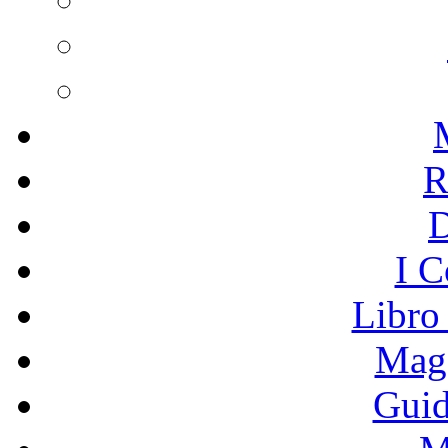
R
I C
Libro
Mage
Guid