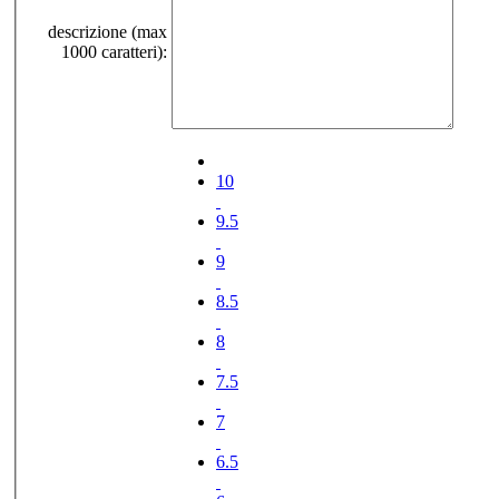
descrizione (max
1000 caratteri):
10
9.5
9
8.5
8
7.5
7
6.5