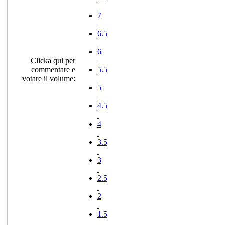
7
6.5
6
Clicka qui per
commentare e
5.5
votare il volume:
5
4.5
4
3.5
3
2.5
2
1.5