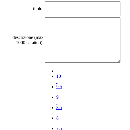
titolo:
descrizione (max
1000 caratteri):
10
9.5
9
8.5
8
7.5