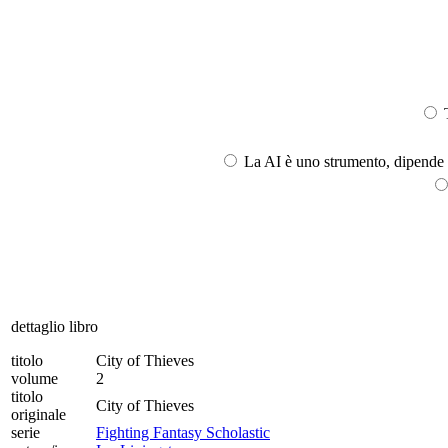
T
La AI è uno strumento, dipende l
dettaglio libro
titolo
City of Thieves
volume
2
titolo
City of Thieves
originale
serie
Fighting Fantasy Scholastic