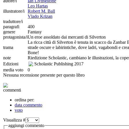
autore/i
Ian Livingstone
Leo Hartas
illustratore/i
Robert M. Ball
Vlado Krizan
traduttore/i
paragrafi
400
genere
Fantasy
protagonista/i
Un eroe assoldato dai mercanti di Silverton
La ricca città di Silverton è tenuta in scacco da Zanbar B
trama
strade oscure e labirintiche, dove ladri, vagabondi e cre
Bone!
note
Riedizione Scholastic, cambiano le illustrazioni, la cope
Edizioni
Scholastic Publishing
2017
media voto
0
Nessuna recensione presente per questo libro
commenti
ordina per:
data commento
voto
Visualizza #
aggiungi commento