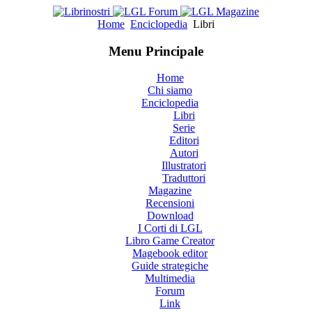
Home
Enciclopedia
Libri
Menu Principale
Home
Chi siamo
Enciclopedia
Libri
Serie
Editori
Autori
Illustratori
Traduttori
Magazine
Recensioni
Download
I Corti di LGL
Libro Game Creator
Magebook editor
Guide strategiche
Multimedia
Forum
Link