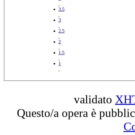
3.5
3
2.5
2
1.5
1
validato
XH
Questo/a opera è pubblic
C