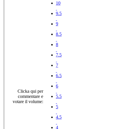
10
9.5
9
8.5
8
7.5
7
6.5
6
Clicka qui per
commentare e
5.5
votare il volume:
5
4.5
4