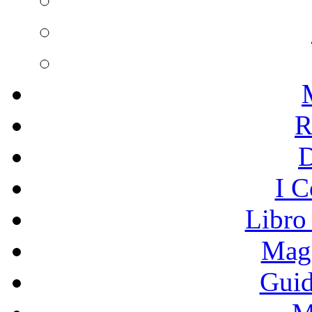
R
I C
Libro
Mage
Guid