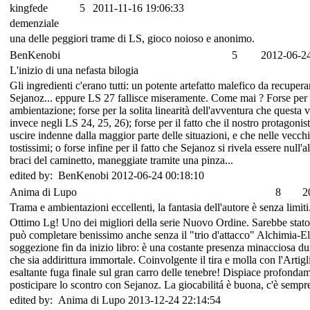
kingfede
5
2011-11-16 19:06:33
demenziale
una delle peggiori trame di LS, gioco noioso e anonimo.
BenKenobi
5
2012-06-24
L'inizio di una nefasta bilogia
Gli ingredienti c'erano tutti: un potente artefatto malefico da recuper
Sejanoz... eppure LS 27 fallisce miseramente. Come mai ? Forse per
ambientazione; forse per la solita linearità dell'avventura che quest
invece negli LS 24, 25, 26); forse per il fatto che il nostro protagoni
uscire indenne dalla maggior parte delle situazioni, e che nelle vecch
tostissimi; o forse infine per il fatto che Sejanoz si rivela essere nul
braci del caminetto, maneggiate tramite una pinza...
edited by: BenKenobi 2012-06-24 00:18:10
Anima di Lupo
8
2
Trama e ambientazioni eccellenti, la fantasia dell'autore è senza limiti
Ottimo Lg! Uno dei migliori della serie Nuovo Ordine. Sarebbe stato pe
può completare benissimo anche senza il "trio d'attacco" Alchimia-El
soggezione fin da inizio libro: è una costante presenza minacciosa dura
che sia addirittura immortale. Coinvolgente il tira e molla con l'Artigli
esaltante fuga finale sul gran carro delle tenebre! Dispiace profondam
posticipare lo scontro con Sejanoz. La giocabilitá è buona, c'è sempr
edited by: Anima di Lupo 2013-12-24 22:14:54