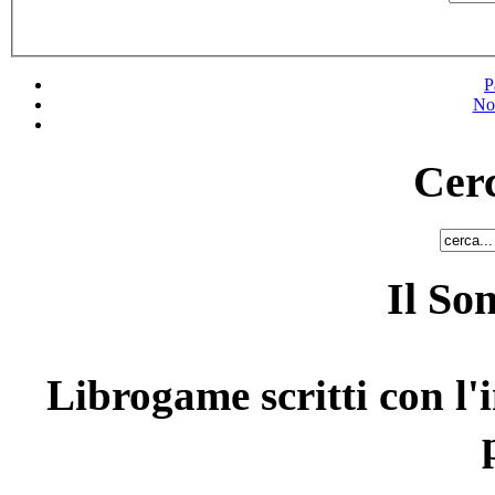
P
No
Cerc
Il So
Librogame scritti con l'i