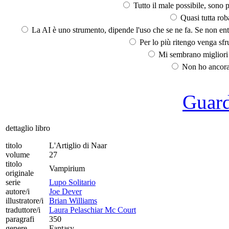
Tutto il male possibile, sono p
Quasi tutta rob
La AI è uno strumento, dipende l'uso che se ne fa. Se non ent
Per lo più ritengo venga sfru
Mi sembrano migliori d
Non ho ancora 
Guarda
dettaglio libro
titolo
L'Artiglio di Naar
volume
27
titolo
Vampirium
originale
serie
Lupo Solitario
autore/i
Joe Dever
illustratore/i
Brian Williams
traduttore/i
Laura Pelaschiar Mc Court
paragrafi
350
genere
Fantasy