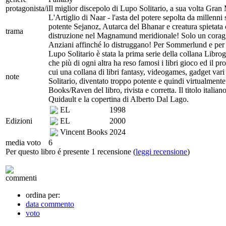
protagonista/i
Il miglior discepolo di Lupo Solitario, a sua volta Gra
L'Artiglio di Naar - l'asta del potere sepolta da millenni 
potente Sejanoz, Autarca del Bhanar e creatura spietata c
trama
distruzione nel Magnamund meridionale! Solo un corag
Anziani affinché lo distruggano! Per Sommerlund e per i
Lupo Solitario è stata la prima serie della collana Libro
che più di ogni altra ha reso famosi i libri gioco ed il pr
cui una collana di libri fantasy, videogames, gadget var
note
Solitario, diventato troppo potente e quindi virtualmente
Books/Raven del libro, rivista e corretta. Il titolo itali
Quidault e la copertina di Alberto Dal Lago.
EL
1998
Edizioni
EL
2000
Vincent Books
2024
media voto
6
Per questo libro é presente 1 recensione (
leggi recensione
)
commenti
ordina per:
data commento
voto