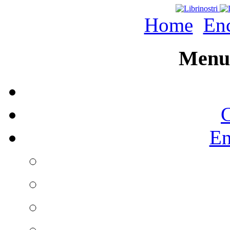
Home
Enc
Menu 
C
En