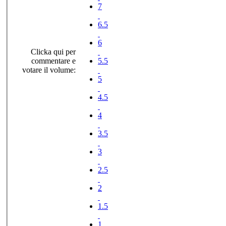
7
6.5
6
Clicka qui per
commentare e
5.5
votare il volume:
5
4.5
4
3.5
3
2.5
2
1.5
1