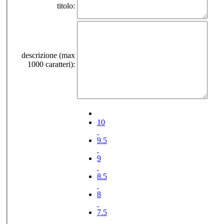
titolo:
descrizione (max
1000 caratteri):
10
9.5
9
8.5
8
7.5