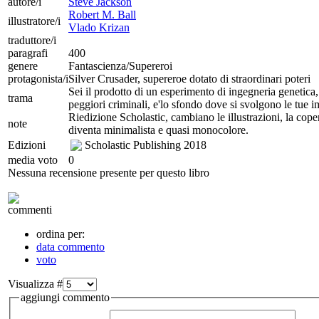
autore/i
Steve Jackson
Robert M. Ball
illustratore/i
Vlado Krizan
traduttore/i
paragrafi
400
genere
Fantascienza/Supereroi
protagonista/i
Silver Crusader, supereroe dotato di straordinari poteri
Sei il prodotto di un esperimento di ingegneria genetica,
trama
peggiori criminali, e'lo sfondo dove si svolgono le tue 
Riedizione Scholastic, cambiano le illustrazioni, la cope
note
diventa minimalista e quasi monocolore.
Edizioni
Scholastic Publishing
2018
media voto
0
Nessuna recensione presente per questo libro
commenti
ordina per:
data commento
voto
Visualizza #
aggiungi commento