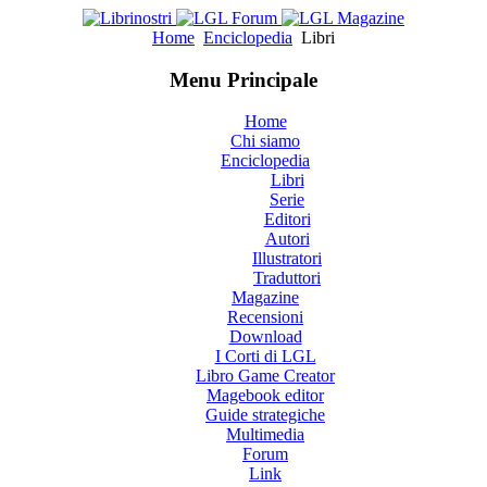
Home
Enciclopedia
Libri
Menu Principale
Home
Chi siamo
Enciclopedia
Libri
Serie
Editori
Autori
Illustratori
Traduttori
Magazine
Recensioni
Download
I Corti di LGL
Libro Game Creator
Magebook editor
Guide strategiche
Multimedia
Forum
Link