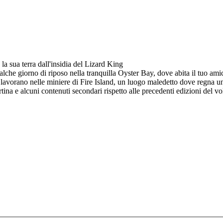
a sua terra dall'insidia del Lizard King
ualche giorno di riposo nella tranquilla Oyster Bay, dove abita il tuo am
 lavorano nelle miniere di Fire Island, un luogo maledetto dove regna u
rtina e alcuni contenuti secondari rispetto alle precedenti edizioni del v