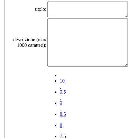
titolo:
descrizione (max
1000 caratteri):
10
9.5
9
8.5
8
7.5