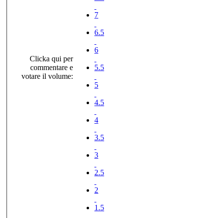
7
6.5
6
Clicka qui per
commentare e
5.5
votare il volume:
5
4.5
4
3.5
3
2.5
2
1.5