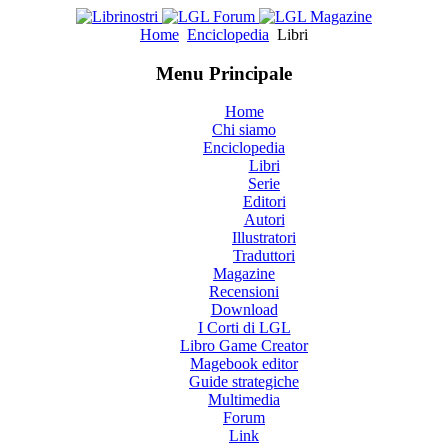
Home
Enciclopedia
Libri
Menu Principale
Home
Chi siamo
Enciclopedia
Libri
Serie
Editori
Autori
Illustratori
Traduttori
Magazine
Recensioni
Download
I Corti di LGL
Libro Game Creator
Magebook editor
Guide strategiche
Multimedia
Forum
Link