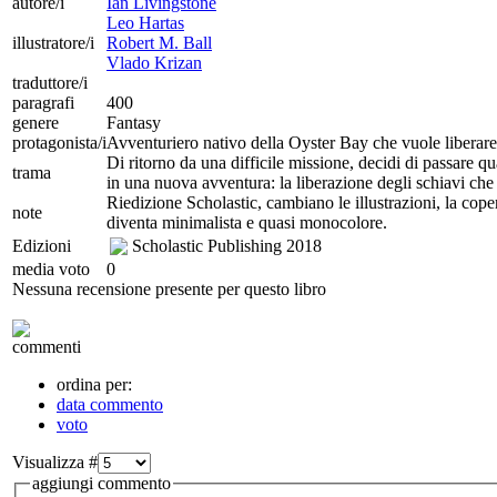
autore/i
Ian Livingstone
Leo Hartas
illustratore/i
Robert M. Ball
Vlado Krizan
traduttore/i
paragrafi
400
genere
Fantasy
protagonista/i
Avventuriero nativo della Oyster Bay che vuole liberare l
Di ritorno da una difficile missione, decidi di passare q
trama
in una nuova avventura: la liberazione degli schiavi che
Riedizione Scholastic, cambiano le illustrazioni, la cope
note
diventa minimalista e quasi monocolore.
Edizioni
Scholastic Publishing
2018
media voto
0
Nessuna recensione presente per questo libro
commenti
ordina per:
data commento
voto
Visualizza #
aggiungi commento