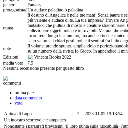
genere
Fantasy
protagonista/i
Un audace paladino o paladina
Il destino di Angelica è nelle tue mani! Senza paura e s
più valente e audace di te. La tua impresa? Trovare Angel
fantastico che pullula di mostri e creature straordinarie. 
trama
collezionare oggetti mitici e introvabili. Ma non dimentic
incontrerai lungo il cammino, ma anche ciò che canteranno
l'alto valore e i chiari gesti tuoi, e ti sentirai fra i più deg
Il volume prende spunto, ampliandolo e perfezionandolo
note
su un numero della rivista Io Gioco. In appendice il mi
Edizioni
Vincent Books
2022
media voto
7.5
Nessuna recensione presente per questo libro
commenti
ordina per:
data commento
voto
Anima di Lupo
7
2023-11-05 19:13:54
Un incastro scorrevole e simpatico
Nonostante i paragrafi brevissimi (il libro punta sulla giocabilità) l’a