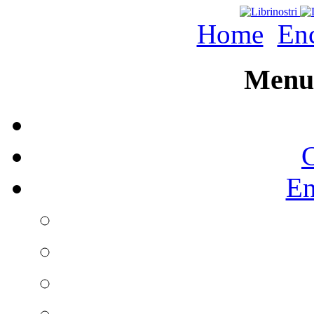
Home
Enc
Menu 
C
En