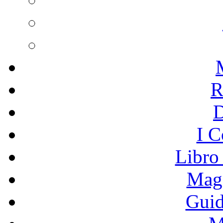
R
I C
Libro
Mage
Guid