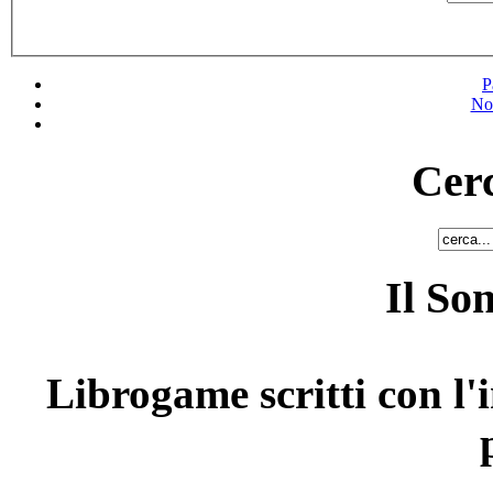
P
No
Cerc
Il So
Librogame scritti con l'i