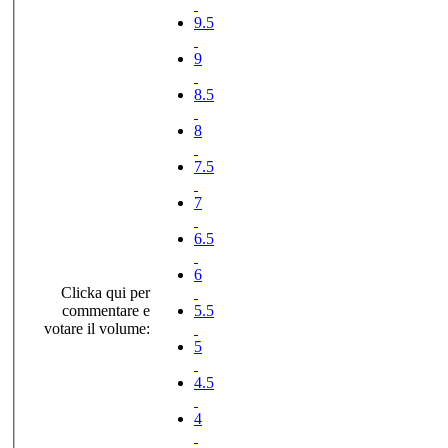
9.5
9
8.5
8
7.5
7
6.5
6
Clicka qui per
commentare e
5.5
votare il volume:
5
4.5
4