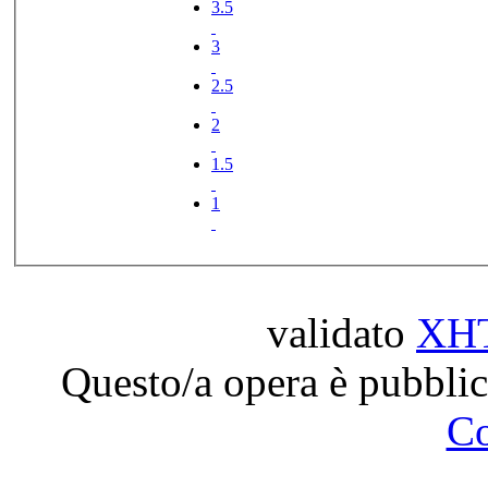
3.5
3
2.5
2
1.5
1
validato
XH
Questo/a opera è pubblic
C