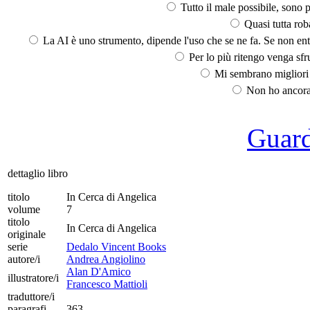
Tutto il male possibile, sono p
Quasi tutta rob
La AI è uno strumento, dipende l'uso che se ne fa. Se non ent
Per lo più ritengo venga sfru
Mi sembrano migliori d
Non ho ancora 
Guarda
dettaglio libro
titolo
In Cerca di Angelica
volume
7
titolo
In Cerca di Angelica
originale
serie
Dedalo Vincent Books
autore/i
Andrea Angiolino
Alan D'Amico
illustratore/i
Francesco Mattioli
traduttore/i
paragrafi
363