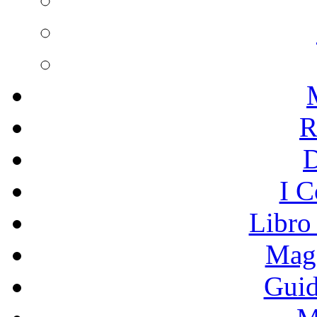
R
I C
Libro
Mage
Guid