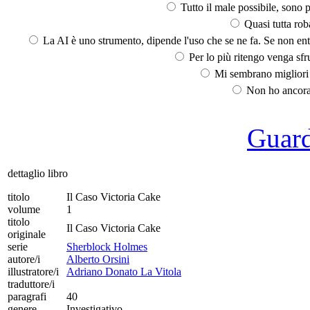
Tutto il male possibile, sono p
Quasi tutta rob
La AI è uno strumento, dipende l'uso che se ne fa. Se non ent
Per lo più ritengo venga sfru
Mi sembrano migliori d
Non ho ancora 
Guarda
dettaglio libro
titolo
Il Caso Victoria Cake
volume
1
titolo
Il Caso Victoria Cake
originale
serie
Sherblock Holmes
autore/i
Alberto Orsini
illustratore/i
Adriano Donato La Vitola
traduttore/i
paragrafi
40
genere
Investigativo