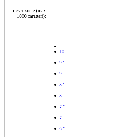
descrizione (max
1000 caratteri):
10
9.5
9
8.5
8
7.5
7
6.5