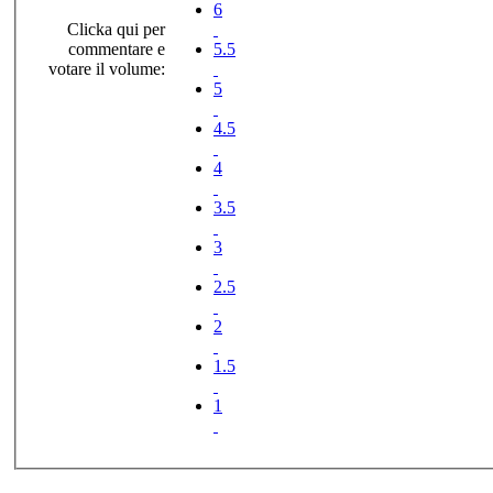
6
Clicka qui per
commentare e
5.5
votare il volume:
5
4.5
4
3.5
3
2.5
2
1.5
1