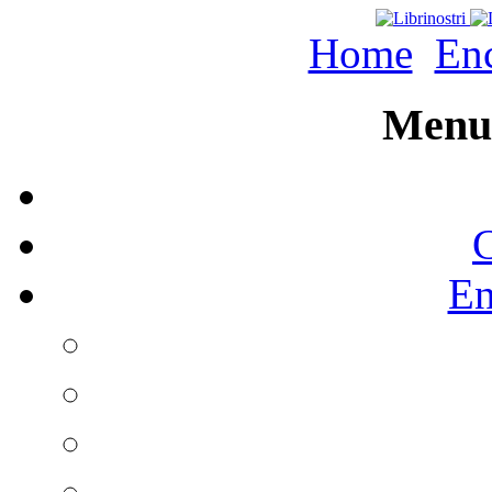
Home
Enc
Menu 
C
En