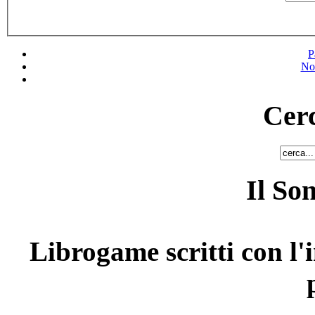
P
No
Cerc
Il So
Librogame scritti con l'i