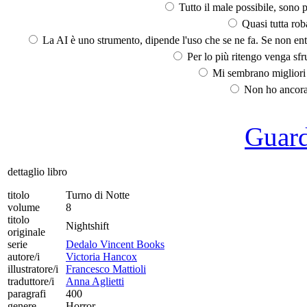
Tutto il male possibile, sono p
Quasi tutta rob
La AI è uno strumento, dipende l'uso che se ne fa. Se non ent
Per lo più ritengo venga sfru
Mi sembrano migliori d
Non ho ancora 
Guarda
dettaglio libro
titolo
Turno di Notte
volume
8
titolo
Nightshift
originale
serie
Dedalo Vincent Books
autore/i
Victoria Hancox
illustratore/i
Francesco Mattioli
traduttore/i
Anna Aglietti
paragrafi
400
genere
Horror