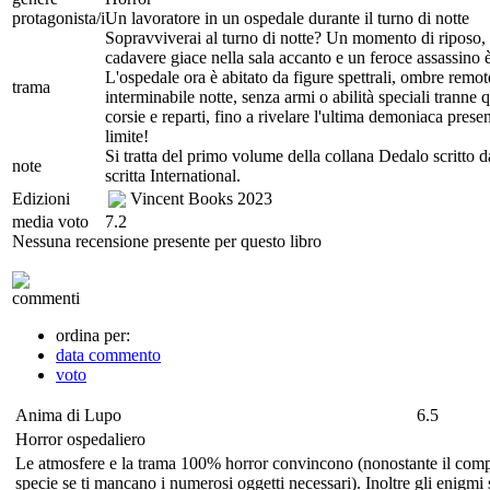
protagonista/i
Un lavoratore in un ospedale durante il turno di notte
Sopravviverai al turno di notte? Un momento di riposo, 
cadavere giace nella sala accanto e un feroce assassino è
L'ospedale ora è abitato da figure spettrali, ombre remote 
trama
interminabile notte, senza armi o abilità speciali tranne 
corsie e reparti, fino a rivelare l'ultima demoniaca prese
limite!
Si tratta del primo volume della collana Dedalo scritto da
note
scritta International.
Edizioni
Vincent Books
2023
media voto
7.2
Nessuna recensione presente per questo libro
commenti
ordina per:
data commento
voto
Anima di Lupo
6.5
Horror ospedaliero
Le atmosfere e la trama 100% horror convincono (nonostante il compart
specie se ti mancano i numerosi oggetti necessari). Inoltre gli enigmi