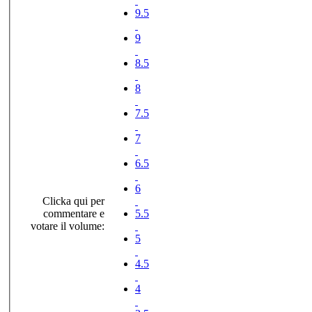
9.5
9
8.5
8
7.5
7
6.5
6
Clicka qui per
commentare e
5.5
votare il volume:
5
4.5
4