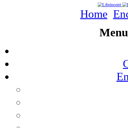
Home
Enc
Menu 
C
En