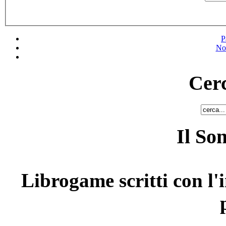
P
No
Cerc
Il So
Librogame scritti con l'i