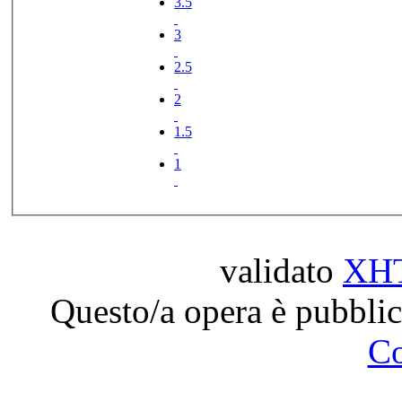
3.5
3
2.5
2
1.5
1
validato
XH
Questo/a opera è pubblic
C