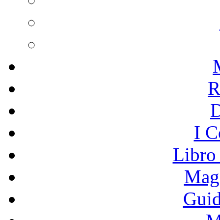
R
I C
Libro
Mage
Guid