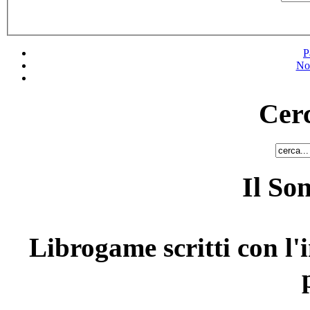
P
No
Cerc
Il So
Librogame scritti con l'i