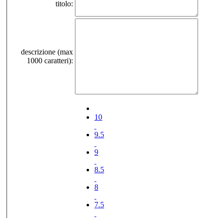
titolo:
descrizione (max
1000 caratteri):
10
9.5
9
8.5
8
7.5