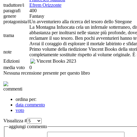
traduttore/i
Efrem Orizzonte
paragrafi
400
genere
Fantasy
protagonista/i
Un avventuriero alla ricerca del tesoro dello Stregone
La Montagna Infuocata cela un infernale sotterraneo, di
abbastanza per inoltrarsi nelle stanze più profonde, dove
trama
reclamare il suo tesoro. Ben pochi avventurieri hanno te
Avrai il coraggio di esplorare il mortale labirinto e sfid
Primo volume della riedizione Vincent Books della storica 
note
completamente sostituite rispetto al volume originale. È
Edizioni
Vincent Books
2023
media voto
0
Nessuna recensione presente per questo libro
commenti
ordina per:
data commento
voto
Visualizza #
aggiungi commento