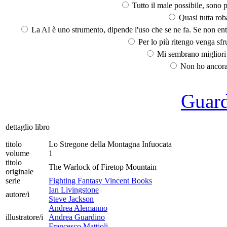
Tutto il male possibile, sono p
Quasi tutta rob
La AI è uno strumento, dipende l'uso che se ne fa. Se non ent
Per lo più ritengo venga sfru
Mi sembrano migliori d
Non ho ancora 
Guarda
dettaglio libro
titolo
Lo Stregone della Montagna Infuocata
volume
1
titolo
The Warlock of Firetop Mountain
originale
serie
Fighting Fantasy Vincent Books
Ian Livingstone
autore/i
Steve Jackson
Andrea Alemanno
illustratore/i
Andrea Guardino
Francesco Mattioli