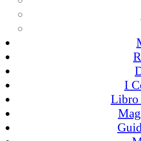
R
I C
Libro
Mage
Guid