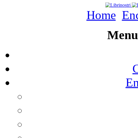
Home
Enc
Menu 
C
En