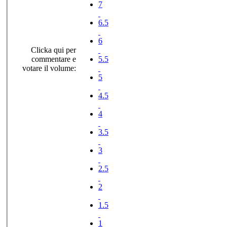
7
6.5
6
Clicka qui per
commentare e
5.5
votare il volume:
5
4.5
4
3.5
3
2.5
2
1.5
1