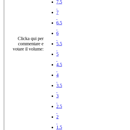
7.5
7
6.5
6
Clicka qui per
commentare e
5.5
votare il volume:
5
4.5
4
3.5
3
2.5
2
1.5