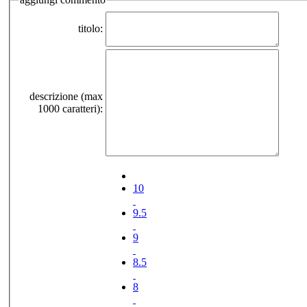
titolo:
descrizione (max
1000 caratteri):
10
9.5
9
8.5
8