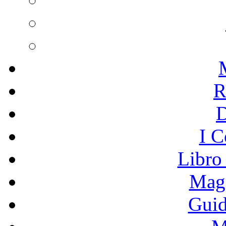
R
I C
Libro
Mage
Guid