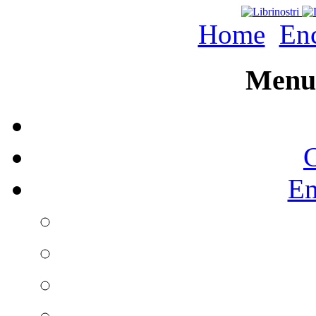
Home
Enc
Menu 
C
En