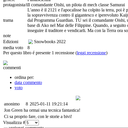
protagonista/i
Il comandante Oishi, un pilota di mech classe Samurai
L'anno è il 2121 e l'apocalisse ha colpito la terra, poi è
la sopravvivenza contro il gigantesco e iperevoluto Kaiju
trama
dal Programma Guardian. TU sei il comandante Oishi, un
base di Ako nel Mar delle Filippine. Quando, a seguito d
inseguire il traditore e vendicarli. Ma con la Terra ora s
note
Edizioni
Snowbooks
2022
media voto
8
Per questo libro é presente 1 recensione (
leggi recensione
)
commenti
ordina per:
data commento
voto
anonimo
8
2025-01-11 19:21:14
Jon Green ha ormai una tecnica fantastica!
Ci sa proprio fare, con le storie a bivi!
Visualizza #
aggiungi commento