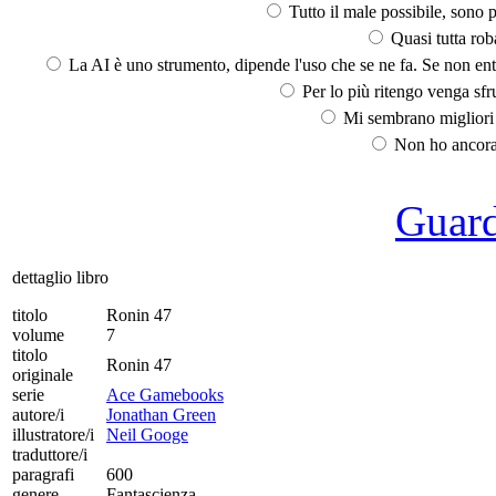
Tutto il male possibile, sono p
Quasi tutta rob
La AI è uno strumento, dipende l'uso che se ne fa. Se non ent
Per lo più ritengo venga sfru
Mi sembrano migliori d
Non ho ancora 
Guarda
dettaglio libro
titolo
Ronin 47
volume
7
titolo
Ronin 47
originale
serie
Ace Gamebooks
autore/i
Jonathan Green
illustratore/i
Neil Googe
traduttore/i
paragrafi
600
genere
Fantascienza