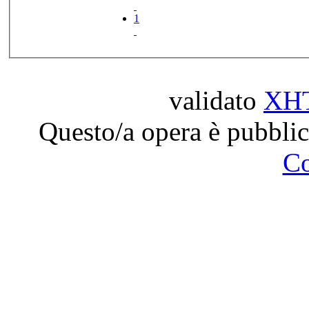
1
validato
XH
Questo/a opera è pubblic
C