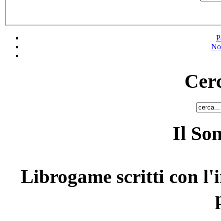
P
No
Cerc
Il So
Librogame scritti con l'i