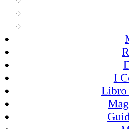
R
I C
Libro
Mage
Guid