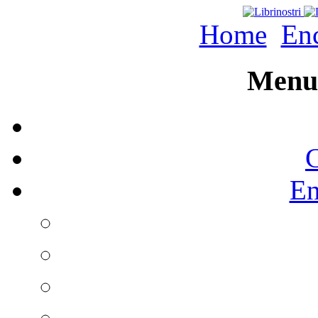
Home
Enc
Menu 
C
En