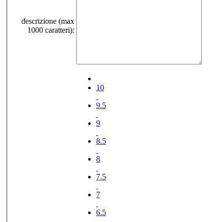
descrizione (max
1000 caratteri):
10
9.5
9
8.5
8
7.5
7
6.5