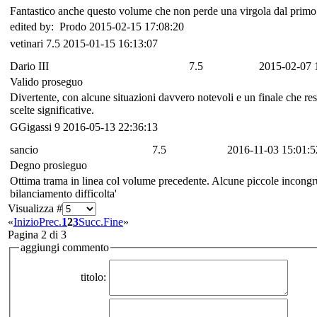
Fantastico anche questo volume che non perde una virgola dal primo!
edited by: Prodo 2015-02-15 17:08:20
vetinari
7.5
2015-01-15 16:13:07
Dario III
7.5
2015-02-07 
Valido proseguo
Divertente, con alcune situazioni davvero notevoli e un finale che res
scelte significative.
GGigassi
9
2016-05-13 22:36:13
sancio
7.5
2016-11-03 15:01:5
Degno prosieguo
Ottima trama in linea col volume precedente. Alcune piccole incong
bilanciamento difficolta'
Visualizza #
«
Inizio
Prec.
1
2
3
Succ.
Fine
»
Pagina 2 di 3
aggiungi commento
titolo: