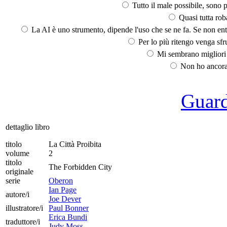
Tutto il male possibile, sono p
Quasi tutta rob
La AI è uno strumento, dipende l'uso che se ne fa. Se non ent
Per lo più ritengo venga sfru
Mi sembrano migliori d
Non ho ancora 
Guarda
dettaglio libro
titolo
La Città Proibita
volume
2
titolo
The Forbidden City
originale
serie
Oberon
Ian Page
autore/i
Joe Dever
illustratore/i
Paul Bonner
Erica Bundi
traduttore/i
Judy Moss