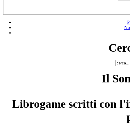
P
No
Cerc
Il So
Librogame scritti con l'i