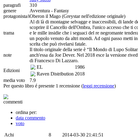
paragrafi
310
genere
Avventura - Fantasy
protagonista/i
Oberon il Mago (Greystar nell'edizione originale)
Al di là di montagne selvagge e inaccessibili, di lande de
scoprire il Cancello dell'Ombra, l'unico accesso che ti c
trama
e le mille insidie che i seguaci del re negromante tender
un popolo venuto da altri mondi. Ad ogni passo metti in g
scelta che può rivelarsi fatale.
Il titolo originale della serie è “Il Mondo di Lupo Solita
note
anch'essa da Joe Dever. Nel 2018 esce la versione rivedu
di Francesco Di Lazzaro.
EL
1986
Edizioni
Raven Distribution
2018
media voto
7.9
Per questo libro é presente 1 recensione (
leggi recensione
)
commenti
ordina per:
data commento
voto
Achi
8
2014-03-30 21:41:51