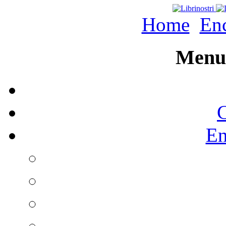
Home
Enc
Menu 
C
En