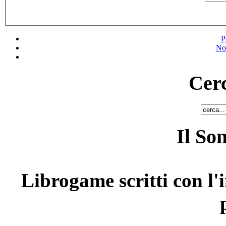
P
No
Cerc
Il So
Librogame scritti con l'i