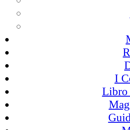
R
I C
Libro
Mage
Guid