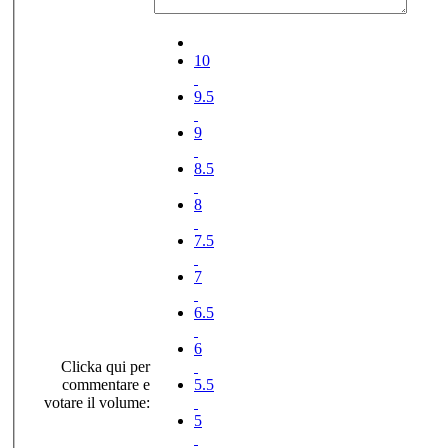
10
9.5
9
8.5
8
7.5
7
6.5
6
Clicka qui per
commentare e
5.5
votare il volume:
5