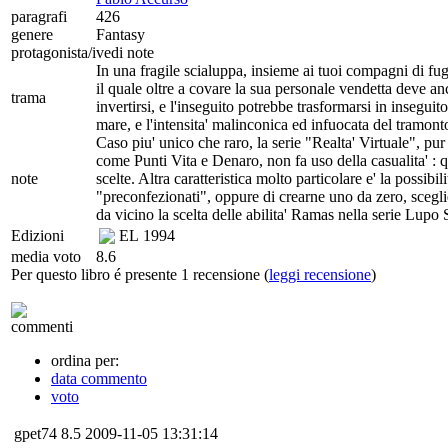
paragrafi
426
genere
Fantasy
protagonista/i
vedi note
In una fragile scialuppa, insieme ai tuoi compagni di fuga
il quale oltre a covare la sua personale vendetta deve an
trama
invertirsi, e l'inseguito potrebbe trasformarsi in inseguitor
mare, e l'intensita' malinconica ed infuocata del tramonto
Caso piu' unico che raro, la serie "Realta' Virtuale", pu
come Punti Vita e Denaro, non fa uso della casualita' : q
note
scelte. Altra caratteristica molto particolare e' la possibil
"preconfezionati", oppure di crearne uno da zero, sceglie
da vicino la scelta delle abilita' Ramas nella serie Lupo S
Edizioni
EL
1994
media voto
8.6
Per questo libro é presente 1 recensione (
leggi recensione
)
commenti
ordina per:
data commento
voto
gpet74
8.5
2009-11-05 13:31:14