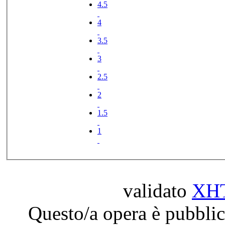
4.5
4
3.5
3
2.5
2
1.5
1
validato
XH
Questo/a opera è pubblic