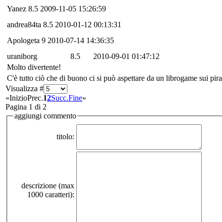
Yanez
8.5
2009-11-05 15:26:59
andrea84ta
8.5
2010-01-12 00:13:31
Apologeta
9
2010-07-14 14:36:35
uraniborg
8.5
2010-09-01 01:47:12
Molto divertente!
C'è tutto ciò che di buono ci si può aspettare da un librogame sui pirat
Visualizza #
«
Inizio
Prec.
1
2
Succ.
Fine
»
Pagina 1 di 2
aggiungi commento
titolo:
descrizione (max
1000 caratteri):