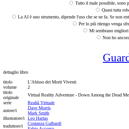
Tutto il male possibile, sono p
Quasi tutta rob
La AI è uno strumento, dipende l'uso che se ne fa. Se non ent
Per lo più ritengo venga sfru
Mi sembrano migliori d
Non ho ancora 
Guarda
dettaglio libro
titolo
L'Abisso dei Morti Viventi
volume
2
titolo
Virtual Reality Adventure - Down Among the Dead M
originale
serie
Realtà Virtuale
Dave Morris
autore/i
Mark Smith
illustratore/i
Leo Hartas
Costanza Galbardi
traduttore/i
Fabio Accurso