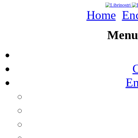
Home
Enc
Menu 
C
En