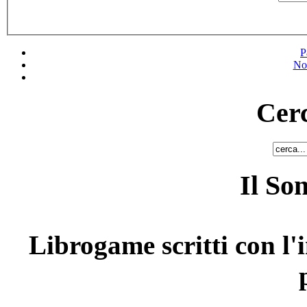
P
No
Cerc
Il So
Librogame scritti con l'i