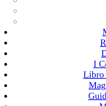
R
I C
Libro
Mage
Guid