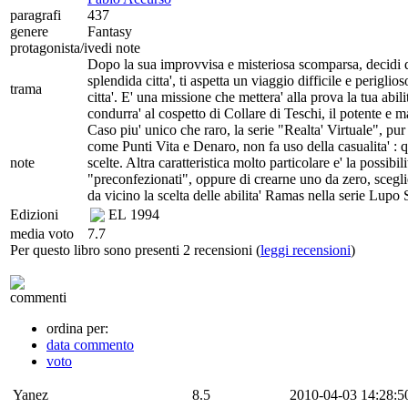
paragrafi
437
genere
Fantasy
protagonista/i
vedi note
Dopo la sua improvvisa e misteriosa scomparsa, decidi di 
splendida citta', ti aspetta un viaggio difficile e perigli
trama
citta'. E' una missione che mettera' alla prova la tua abi
condurra' al cospetto di Collare di Teschi, il potente e 
Caso piu' unico che raro, la serie "Realta' Virtuale", pu
come Punti Vita e Denaro, non fa uso della casualita' : q
note
scelte. Altra caratteristica molto particolare e' la possibil
"preconfezionati", oppure di crearne uno da zero, sceglie
da vicino la scelta delle abilita' Ramas nella serie Lupo S
Edizioni
EL
1994
media voto
7.7
Per questo libro sono presenti 2 recensioni (
leggi recensioni
)
commenti
ordina per:
data commento
voto
Yanez
8.5
2010-04-03 14:28:5