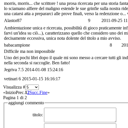
morris, morris... che scrittore ! una prosa ricercata per una storia fa
lo sciamano alfiere del maligno estende le sue grinfie sulla nostra rid
una catarsi atta a prepararci alle prove finali, verso la redenzione o... 
Alastor87
9
2011-09-25 11
Ambientazione unica e ricercata, possibilità di gioco praticamente inf
farvi un'idea su ciò...), caratterizzano quello che considero uno dei mi
decisamente eccessiva, unica nota dolente del titolo a mio avviso.
babacampione
8
201
Difficile ma non impossibile
Uno dei pochi libri dopo il quale mi sono messo a cercare tutti gli in
nella seconda si raccoglie. Ben fatto!
Jegriva
7.5
2014-01-08 15:24:16
vetinari
6
2015-01-15 16:16:17
Visualizza #
«
Inizio
Prec.
1
2
Succ.
Fine
»
Pagina 1 di 2
aggiungi commento
titolo: