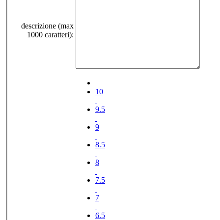
descrizione (max
1000 caratteri):
10
9.5
9
8.5
8
7.5
7
6.5