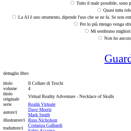
Tutto il male possibile, sono p
Quasi tutta rob
La AI è uno strumento, dipende l'uso che se ne fa. Se non ent
Per lo più ritengo venga sfru
Mi sembrano migliori d
Non ho ancora 
Guarda
dettaglio libro
titolo
Il Collare di Teschi
volume
4
titolo
Virtual Reality Adventure - Necklace of Skulls
originale
serie
Realtà Virtuale
Dave Morris
autore/i
Mark Smith
illustratore/i
Russ Nicholson
Costanza Galbardi
traduttore/i
Fabio Accurso