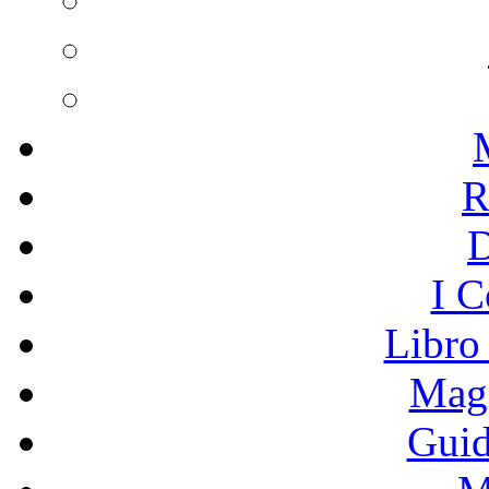
R
I C
Libro
Mage
Guid