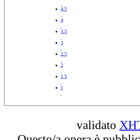
4.5
4
3.5
3
2.5
2
1.5
1
validato
XH
Questo/a opera è pubblic