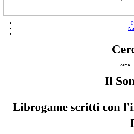
P
No
Cerc
Il So
Librogame scritti con l'i