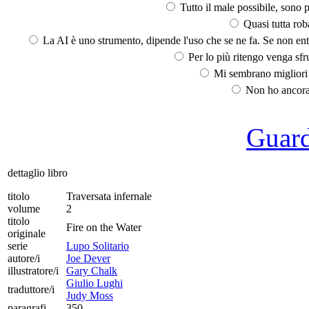
Tutto il male possibile, sono p
Quasi tutta rob
La AI è uno strumento, dipende l'uso che se ne fa. Se non ent
Per lo più ritengo venga sfru
Mi sembrano migliori d
Non ho ancora 
Guarda
dettaglio libro
titolo
Traversata infernale
volume
2
titolo
Fire on the Water
originale
serie
Lupo Solitario
autore/i
Joe Dever
illustratore/i
Gary Chalk
Giulio Lughi
traduttore/i
Judy Moss
paragrafi
350