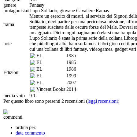
genere
Fantasy
protagonista/i
Lupo Solitario, giovane Cavaliere Ramas
Mentre un esercito di mostri, al servizio dei Signori de
Solitario, devi partire per una pericolosa missione, affro
trama
tempeste suscitate dalle oscure forze del Male. Dovrai sc
un agguato. Dietro ogni pagina puo'celarsi una trappola m
Lupo Solitario è stata la prima serie della collana Libro
note
che più di ogni altra ha reso famosi i libri gioco ed il pr
cui una collana di libri fantasy, videogames, gadget va
EL
1985
EL
1985
EL
1986
Edizioni
EL
1999
EL
2007
Vincent Books
2014
media voto
9.1
Per questo libro sono presenti 2 recensioni (
leggi recensioni
)
commenti
ordina per:
data commento