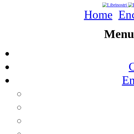
Home
Enc
Menu 
C
En