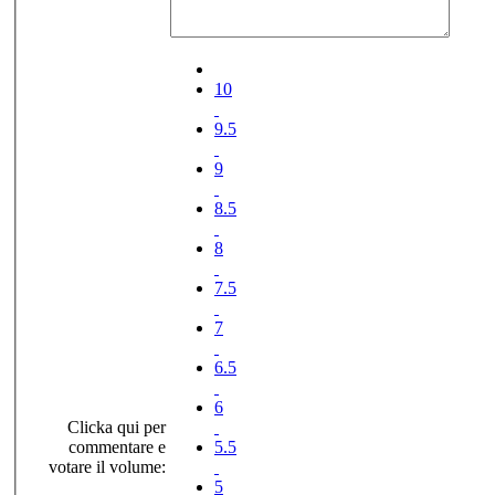
10
9.5
9
8.5
8
7.5
7
6.5
6
Clicka qui per
commentare e
5.5
votare il volume:
5