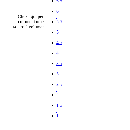
6.5
6
Clicka qui per
commentare e
5.5
votare il volume:
5
4.5
4
3.5
3
2.5
2
1.5
1