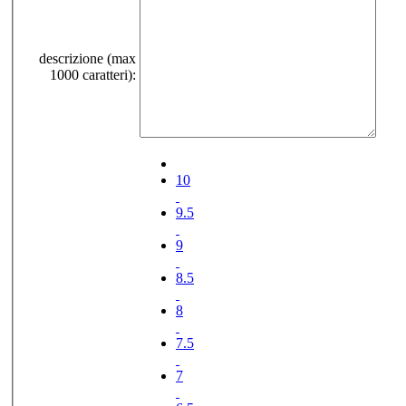
descrizione (max
1000 caratteri):
10
9.5
9
8.5
8
7.5
7