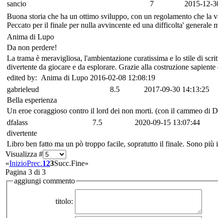
sancio
7
2015-12-3
Buona storia che ha un ottimo sviluppo, con un regolamento che la valor
Peccato per il finale per nulla avvincente ed una difficolta' generale 
Anima di Lupo
Da non perdere!
La trama è meravigliosa, l'ambientazione curatissima e lo stile di scrit
divertente da giocare e da esplorare. Grazie alla costruzione sapiente 
edited by: Anima di Lupo 2016-02-08 12:08:19
gabrieleud
8.5
2017-09-30 14:13:25
Bella esperienza
Un eroe coraggioso contro il lord dei non morti. (con il cammeo di
dfalass
7.5
2020-09-15 13:07:44
divertente
Libro ben fatto ma un pò troppo facile, sopratutto il finale. Sono più in
Visualizza #
«
Inizio
Prec.
1
2
3
Succ.
Fine
»
Pagina 3 di 3
aggiungi commento
titolo: