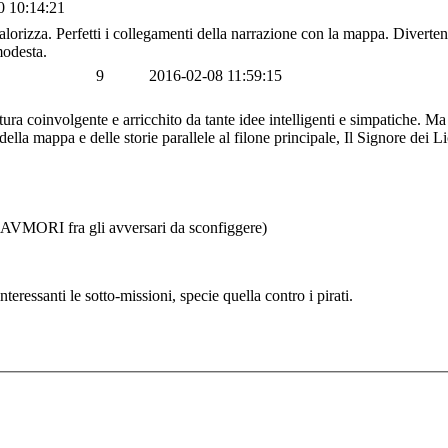
0 10:14:21
izza. Perfetti i collegamenti della narrazione con la mappa. Divertente ri
modesta.
9
2016-02-08 11:59:15
tura coinvolgente e arricchito da tante idee intelligenti e simpatiche. Ma
della mappa e delle storie parallele al filone principale, Il Signore dei
 DAVMORI fra gli avversari da sconfiggere)
teressanti le sotto-missioni, specie quella contro i pirati.