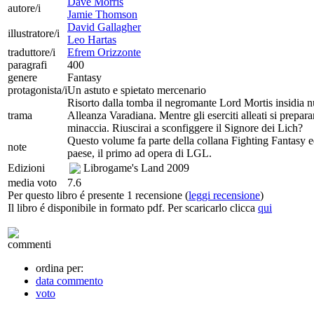
Dave Morris
autore/i
Jamie Thomson
David Gallagher
illustratore/i
Leo Hartas
traduttore/i
Efrem Orizzonte
paragrafi
400
genere
Fantasy
protagonista/i
Un astuto e spietato mercenario
Risorto dalla tomba il negromante Lord Mortis insidia nuov
trama
Alleanza Varadiana. Mentre gli eserciti alleati si prepara
minaccia. Riuscirai a sconfiggere il Signore dei Lich?
Questo volume fa parte della collana Fighting Fantasy ed 
note
paese, il primo ad opera di LGL.
Edizioni
Librogame's Land
2009
media voto
7.6
Per questo libro é presente 1 recensione (
leggi recensione
)
Il libro é disponibile in formato pdf. Per scaricarlo clicca
qui
commenti
ordina per:
data commento
voto