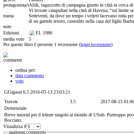
protagonista/i
Alrik, ragazzotto di campagna giunto in città in cerca d
Vi trovate catapultati nella città di Havena, “sul limite
trama
Setteventi, da dove un tempo i velieri facevano rotta pe
di un garnde tesoro, custodito nella casa del figlio Barb
note
Edizioni
EL
1986
media voto
5
Per questo libro é presente 1 recensione (
leggi recensione
)
commenti
ordina per:
data commento
voto
GGigassi
6.5
2016-05-13 23:03:21
Travok
3.5
2017-08-15 01:0
Demenziale
Breve tutorial per il lettore singolo al mondo di USnb. Purtroppo pec
Bocciato.
Visualizza #
aggiungi commento