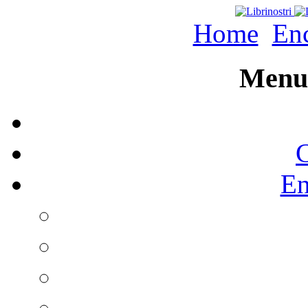
Home
Enc
Menu 
C
En