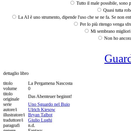
Tutto il male possibile, sono p
Quasi tutta rob
La AI è uno strumento, dipende l'uso che se ne fa. Se non ent
Per lo più ritengo venga sfru
Mi sembrano migliori d
Non ho ancora 
Guarda
dettaglio libro
titolo
La Pergamena Nascosta
volume
0
titolo
Das Abenteuer beginnt!
originale
serie
Uno Sguardo nel Buio
autore/i
Ulrich Kiesow
illustratore/i
Bryan Talbot
traduttore/i
Giulio Lughi
paragrafi
n.d.
genere
Fantasy