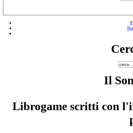
P
No
Cerc
Il So
Librogame scritti con l'i