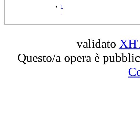
1
validato
XH
Questo/a opera è pubblic
C