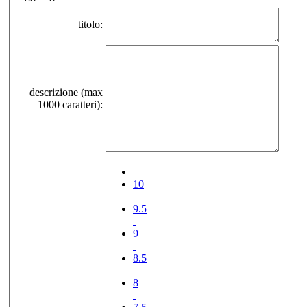
titolo:
descrizione (max
1000 caratteri):
10
9.5
9
8.5
8