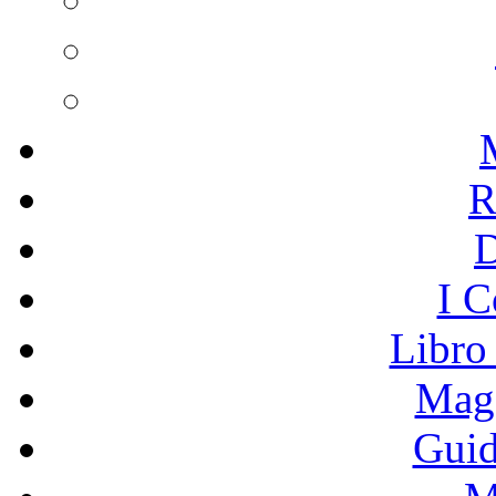
R
I C
Libro
Mage
Guid