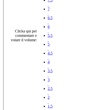
7.5
7
6.5
6
Clicka qui per
commentare e
5.5
votare il volume:
5
4.5
4
3.5
3
2.5
2
1.5