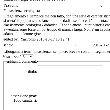
Yaztromo
6
Fantascienza ecologista
Il regolamento e' semplice ma ben fatto, con una serie di caratteristi
si usera' il popolarissimo lancio di due dadi a sei facce. L'ambientazion
classicamente ecologista - didattico. Ci sono anche i punti vittoria ch
avventura sono forse un po' troppo di manica larga. Non e' un capola
adatto ad un lettore giovane.
edited by: Yaztromo 2015-10-17 13:12:41
sancio
6
2015-11-23
Librogame a tema fantascienza; semplice, breve e con un insegnament
Visualizza #
aggiungi commento
titolo:
descrizione (max
1000 caratteri):