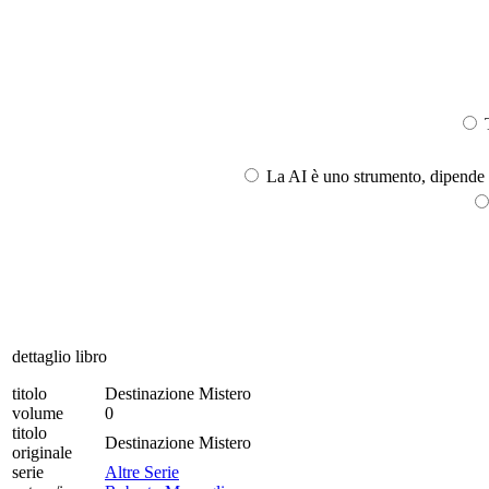
T
La AI è uno strumento, dipende l
dettaglio libro
titolo
Destinazione Mistero
volume
0
titolo
Destinazione Mistero
originale
serie
Altre Serie