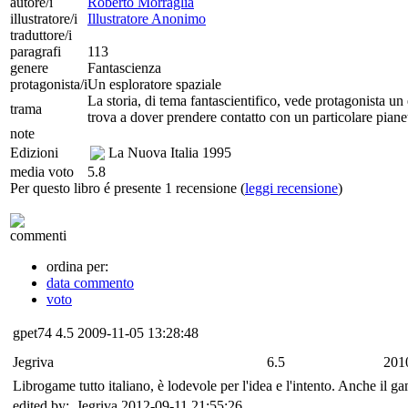
autore/i
Roberto Morraglia
illustratore/i
Illustratore Anonimo
traduttore/i
paragrafi
113
genere
Fantascienza
protagonista/i
Un esploratore spaziale
La storia, di tema fantascientifico, vede protagonista un e
trama
trova a dover prendere contatto con un particolare pianet
note
Edizioni
La Nuova Italia
1995
media voto
5.8
Per questo libro é presente 1 recensione (
leggi recensione
)
commenti
ordina per:
data commento
voto
gpet74
4.5
2009-11-05 13:28:48
Jegriva
6.5
201
Librogame tutto italiano, è lodevole per l'idea e l'intento. Anche il g
edited by: Jegriva 2012-09-11 21:55:26