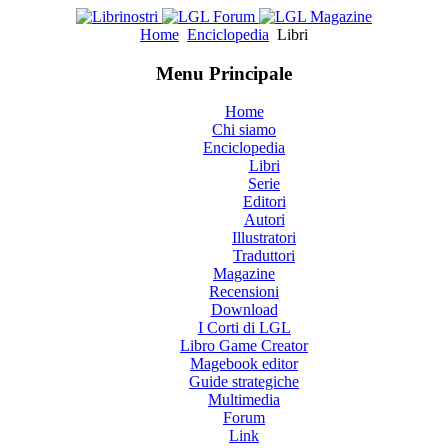
Home
Enciclopedia
Libri
Menu Principale
Home
Chi siamo
Enciclopedia
Libri
Serie
Editori
Autori
Illustratori
Traduttori
Magazine
Recensioni
Download
I Corti di LGL
Libro Game Creator
Magebook editor
Guide strategiche
Multimedia
Forum
Link