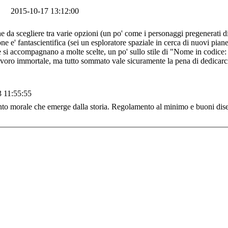
2015-10-17 13:12:00
che da scegliere tra varie opzioni (un po' come i personaggi pregenerati d
e e' fantascientifica (sei un esploratore spaziale in cerca di nuovi pianet
e si accompagnano a molte scelte, un po' sullo stile di "Nome in codice: 
voro immortale, ma tutto sommato vale sicuramente la pena di dedicarci
 11:55:55
o morale che emerge dalla storia. Regolamento al minimo e buoni diseg