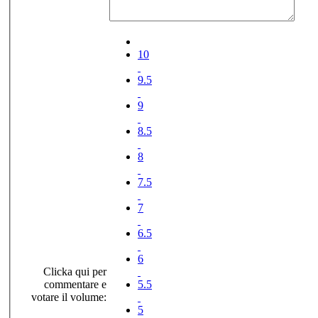
10
9.5
9
8.5
8
7.5
7
6.5
6
Clicka qui per
commentare e
5.5
votare il volume:
5