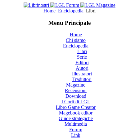
Home
Enciclopedia
Libri
Menu Principale
Home
Chi siamo
Enciclopedia
Libri
Serie
Editori
Autori
Illustratori
Traduttori
Magazine
Recensioni
Download
I Corti di LGL
Libro Game Creator
Magebook editor
Guide strategiche
Multimedia
Forum
Link