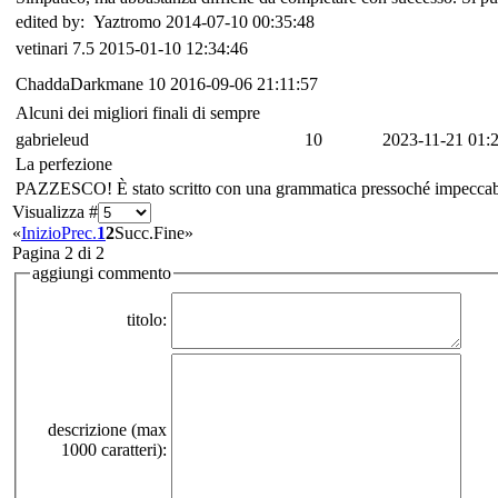
edited by: Yaztromo 2014-07-10 00:35:48
vetinari
7.5
2015-01-10 12:34:46
ChaddaDarkmane
10
2016-09-06 21:11:57
Alcuni dei migliori finali di sempre
gabrieleud
10
2023-11-21 01:
La perfezione
PAZZESCO! È stato scritto con una grammatica pressoché impeccabile! 
Visualizza #
«
Inizio
Prec.
1
2
Succ.
Fine
»
Pagina 2 di 2
aggiungi commento
titolo:
descrizione (max
1000 caratteri):