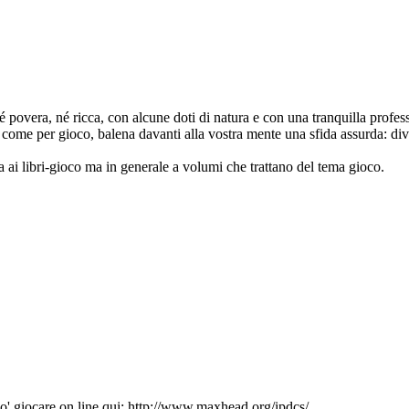
povera, né ricca, con alcune doti di natura e con una tranquilla professio
come per gioco, balena davanti alla vostra mente una sfida assurda: dive
ai libri-gioco ma in generale a volumi che trattano del tema gioco.
o' giocare on line qui: http://www.maxhead.org/ipdcs/