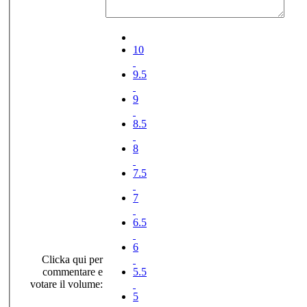
10
9.5
9
8.5
8
7.5
7
6.5
6
Clicka qui per
commentare e
5.5
votare il volume:
5