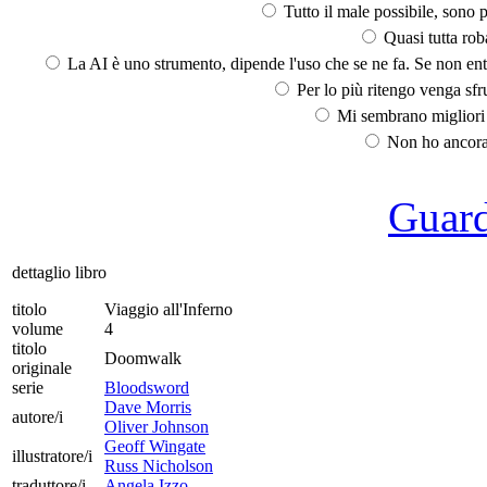
Tutto il male possibile, sono p
Quasi tutta rob
La AI è uno strumento, dipende l'uso che se ne fa. Se non ent
Per lo più ritengo venga sfru
Mi sembrano migliori d
Non ho ancora 
Guarda
dettaglio libro
titolo
Viaggio all'Inferno
volume
4
titolo
Doomwalk
originale
serie
Bloodsword
Dave Morris
autore/i
Oliver Johnson
Geoff Wingate
illustratore/i
Russ Nicholson
traduttore/i
Angela Izzo