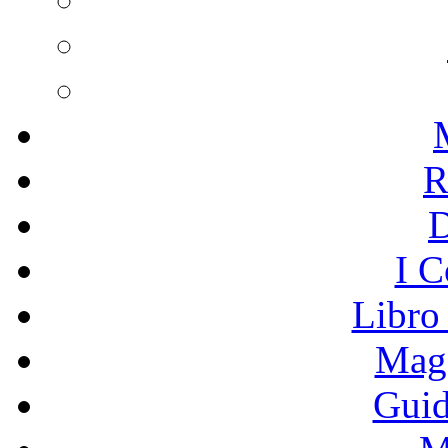
R
I C
Libro
Mage
Guid