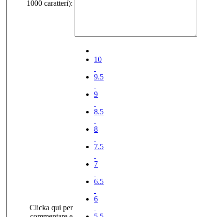
1000 caratteri):
10
9.5
9
8.5
8
7.5
7
6.5
6
Clicka qui per
commentare e
5.5