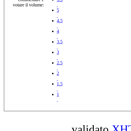
votare il volume:
5
4.5
4
3.5
3
2.5
2
1.5
1
validato
XH