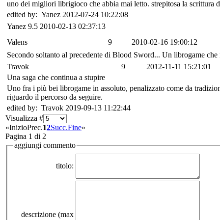
uno dei migliori librigioco che abbia mai letto. strepitosa la scrittura d
edited by: Yanez 2012-07-24 10:22:08
Yanez
9.5
2010-02-13 02:37:13
Valens
9
2010-02-16 19:00:12
Secondo soltanto al precedente di Blood Sword... Un librogame che mo
Travok
9
2012-11-11 15:21:01
Una saga che continua a stupire
Uno fra i più bei librogame in assoluto, penalizzato come da tradizione
riguardo il percorso da seguire.
edited by: Travok 2019-09-13 11:22:44
Visualizza #
«
Inizio
Prec.
1
2
Succ.
Fine
»
Pagina 1 di 2
aggiungi commento
titolo:
descrizione (max