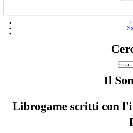
P
No
Cerc
Il So
Librogame scritti con l'i