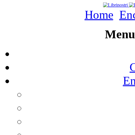
Home
Enc
Menu 
C
En