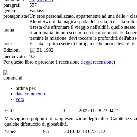
paragrafi
557
genere
Fantasy
protagonista/i
Un eroe personalizzato, appartenente ad una delle 4 clas
Blood Sword, la magica spada della vita, ti è stata sottr
ti resta che affrontare il viaggio nell'aldilà, quello stes
trama
straordinaria, in uno scenario da incubo popolato da perso
termine la missione, devi toccare le profondità dell'abiss
note
E' stata la prima serie di librogame che permetteva di gi
Edizioni
EL
1992
media voto
9.2
Per questo libro é presente 1 recensione (
leggi recensione
)
commenti
ordina per:
data commento
voto
EGO
9
2009-11-28 23:04:15
Meraviglioso potpourri di rappresentazioni degli inferi. Caratterizzazi
qualche difettuccio di giocabilità.
Yanez
9.5
2010-02-13 02:31:42