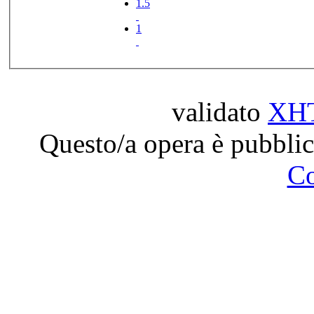
1.5
1
validato
XH
Questo/a opera è pubblic
C