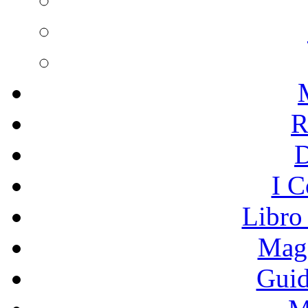
R
I C
Libro
Mage
Guid