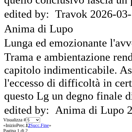
edited by: Travok 2026-03-
Anima di Lupo
Lunga ed emozionante l'avve
Trama e ambientazione rendo
capitolo indimenticabile. 
l'eccesso di difficoltà in cer
questo Lg un degno finale 
edited by: Anima di Lupo 
Visualizza #
«
Inizio
Prec.
1
2
Succ.
Fine
»
Pagina 1 di 2