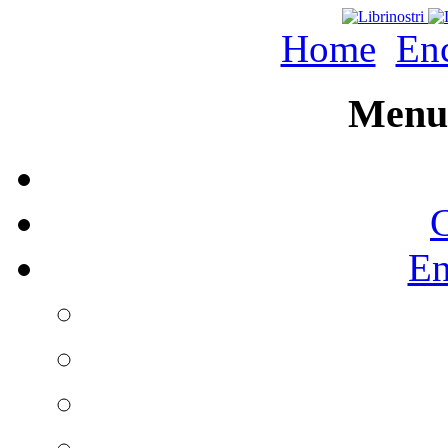
Home
Enc
Menu 
C
En