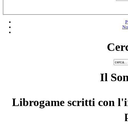
P
No
Cerc
Il So
Librogame scritti con l'i