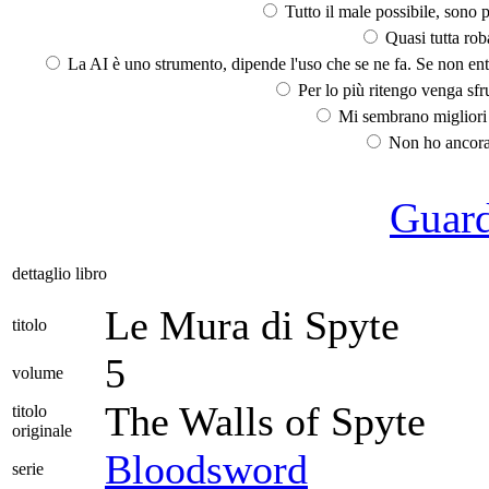
Tutto il male possibile, sono p
Quasi tutta rob
La AI è uno strumento, dipende l'uso che se ne fa. Se non ent
Per lo più ritengo venga sfru
Mi sembrano migliori d
Non ho ancora 
Guarda
dettaglio libro
Le Mura di Spyte
titolo
5
volume
The Walls of Spyte
titolo
originale
Bloodsword
serie