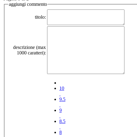
aggiungi commento
titolo:
descrizione (max
1000 caratteri):
10
9.5
9
8.5
8