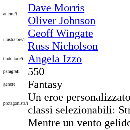
Dave Morris
autore/i
Oliver Johnson
Geoff Wingate
illustratore/i
Russ Nicholson
Angela Izzo
traduttore/i
550
paragrafi
Fantasy
genere
Un eroe personalizzato
protagonista/i
classi selezionabili: S
Mentre un vento gelido 