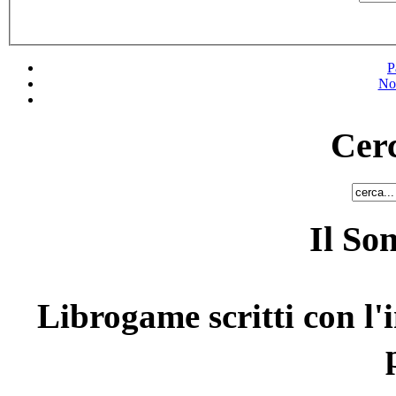
P
No
Cerc
Il So
Librogame scritti con l'i