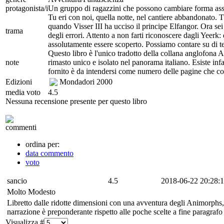
protagonista/i
Un gruppo di ragazzini che possono cambiare forma as
Tu eri con noi, quella notte, nel cantiere abbandonato. Tu
quando Visser III ha ucciso il principe Elfangor. Ora sei
trama
degli errori. Attento a non farti riconoscere dagli Yeerk
assolutamente essere scoperto. Possiamo contare su di t
Questo libro è l'unico tradotto della collana anglofona A
note
rimasto unico e isolato nel panorama italiano. Esiste infa
fornito è da intendersi come numero delle pagine che 
Edizioni
Mondadori
2000
media voto
4.5
Nessuna recensione presente per questo libro
commenti
ordina per:
data commento
voto
sancio
4.5
2018-06-22 20:28:1
Molto Modesto
Libretto dalle ridotte dimensioni con una avventura degli Animorphs, 
narrazione è preponderante rispetto alle poche scelte a fine paragraf
Visualizza #