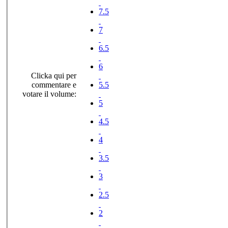
7.5
7
6.5
6
Clicka qui per
commentare e
5.5
votare il volume:
5
4.5
4
3.5
3
2.5
2