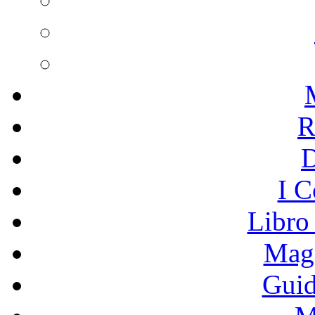
R
I C
Libro
Mage
Guid