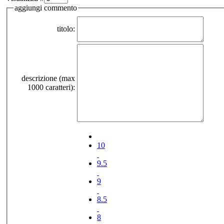
aggiungi commento
titolo:
descrizione (max
1000 caratteri):
10
9.5
9
8.5
8