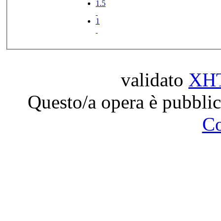
1.5
1
validato
XH
Questo/a opera è pubblic
C