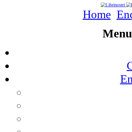
Home
Enc
Menu 
C
En