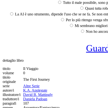
Tutto il male possibile, sono p
Quasi tutta rob
La AI è uno strumento, dipende l'uso che se ne fa. Se non ent
Per lo più ritengo venga sfru
Mi sembrano migliori d
Non ho ancora 
Guarda
dettaglio libro
titolo
Il Viaggio
volume
0
titolo
The First Journey
originale
serie
Altre Serie
autore/i
K.A. Applegate
illustratore/i
David B. Mattingly
traduttore/i
Daniela Padoan
paragrafi
107
genere
Avventura/Fantascienza