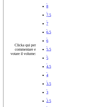
8
7.5
7
6.5
6
Clicka qui per
commentare e
5.5
votare il volume:
5
4.5
4
3.5
3
2.5