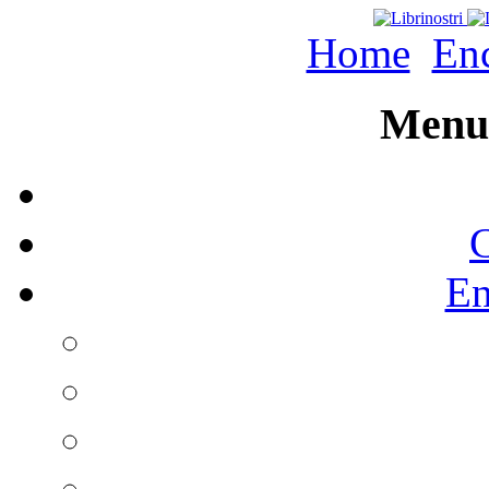
Home
Enc
Menu 
C
En