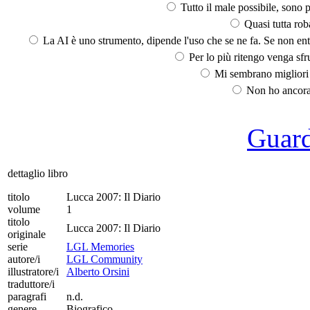
Tutto il male possibile, sono p
Quasi tutta rob
La AI è uno strumento, dipende l'uso che se ne fa. Se non ent
Per lo più ritengo venga sfru
Mi sembrano migliori d
Non ho ancora 
Guarda
dettaglio libro
titolo
Lucca 2007: Il Diario
volume
1
titolo
Lucca 2007: Il Diario
originale
serie
LGL Memories
autore/i
LGL Community
illustratore/i
Alberto Orsini
traduttore/i
paragrafi
n.d.
genere
Biografico