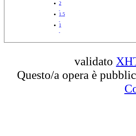
2
1.5
1
validato
XH
Questo/a opera è pubblic
C