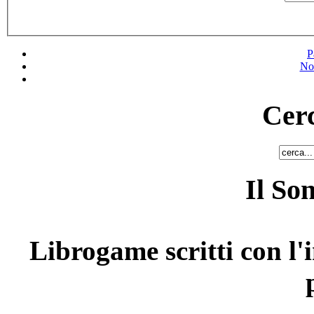
P
No
Cerc
Il So
Librogame scritti con l'i