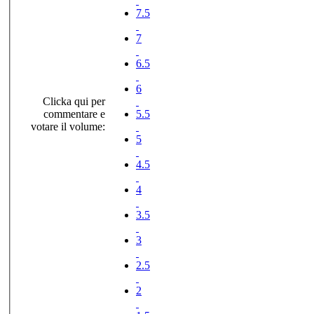
7.5
7
6.5
6
Clicka qui per
commentare e
5.5
votare il volume:
5
4.5
4
3.5
3
2.5
2