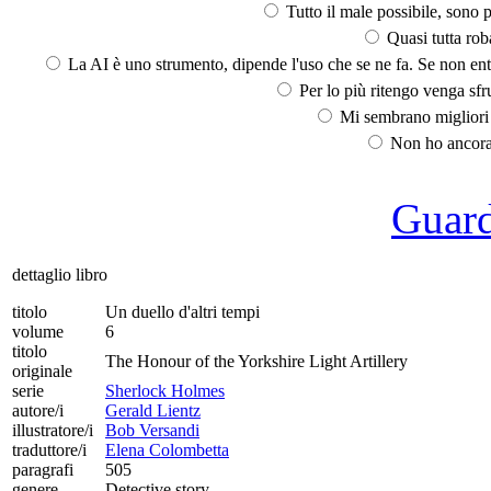
Tutto il male possibile, sono p
Quasi tutta rob
La AI è uno strumento, dipende l'uso che se ne fa. Se non ent
Per lo più ritengo venga sfru
Mi sembrano migliori d
Non ho ancora 
Guarda
dettaglio libro
titolo
Un duello d'altri tempi
volume
6
titolo
The Honour of the Yorkshire Light Artillery
originale
serie
Sherlock Holmes
autore/i
Gerald Lientz
illustratore/i
Bob Versandi
traduttore/i
Elena Colombetta
paragrafi
505
genere
Detective story