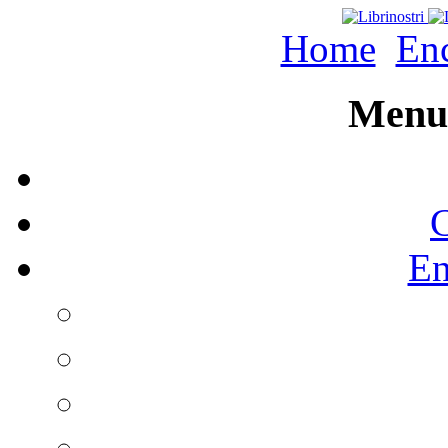
Home
Enc
Menu 
C
En