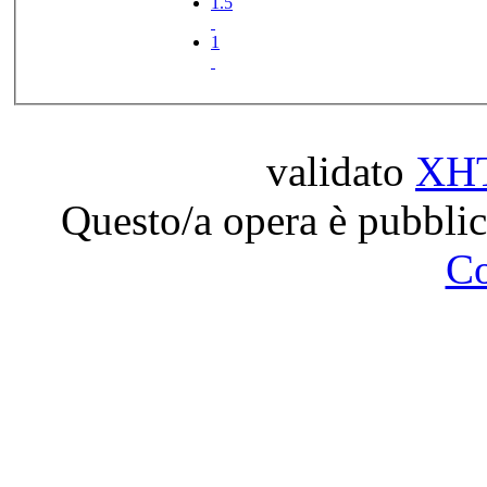
1.5
1
validato
XH
Questo/a opera è pubblic
C