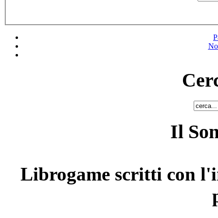
P
No
Cerc
Il So
Librogame scritti con l'i