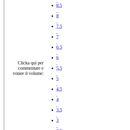
8.5
8
7.5
7
6.5
6
Clicka qui per
commentare e
5.5
votare il volume:
5
4.5
4
3.5
3