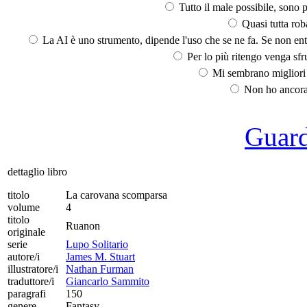
Tutto il male possibile, sono p
Quasi tutta rob
La AI è uno strumento, dipende l'uso che se ne fa. Se non ent
Per lo più ritengo venga sfru
Mi sembrano migliori d
Non ho ancora 
Guarda
dettaglio libro
titolo
La carovana scomparsa
volume
4
titolo
Ruanon
originale
serie
Lupo Solitario
autore/i
James M. Stuart
illustratore/i
Nathan Furman
traduttore/i
Giancarlo Sammito
paragrafi
150
genere
Fantasy