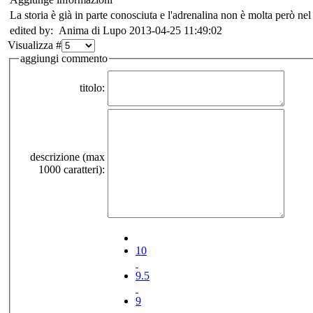
La storia è già in parte conosciuta e l'adrenalina non è molta però ne
edited by: Anima di Lupo 2013-04-25 11:49:02
Visualizza #
aggiungi commento
titolo:
descrizione (max
1000 caratteri):
10
9.5
9