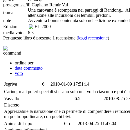
protagonista/i
Il Capitano Remir Val
Una carovana è scomparsa nei paraggi di Randong... Al C
trama
attenzione alle incursioni dei temibili predoni.
note
Avventura bonus contenuta solo nell'edizione expanded 
Edizioni
EL
2009
media voto
6.3
Per questo libro é presente 1 recensione (
leggi recensione
)
commenti
ordina per:
data commento
voto
Jegriva
6
2010-01-09 17:51:14
Carino, ma i poteri speciali si usano solo una volta ciascuno e poi è 
Vassallo
6.5
2010-08-25 2
Discreto.
Apprezzabile la narrazione che ci permette di comprendere i retroscena
un po' troppo lineare, con pochi bivi.
Anima di Lupo
6.5
2013-04-25 11:47:04
Aggiunge informazioni