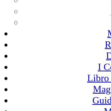
R
I C
Libro
Mage
Guid