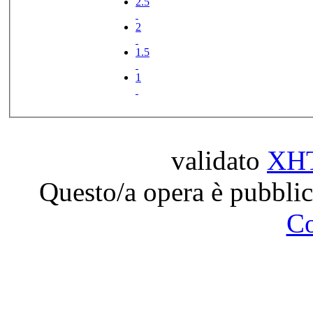
2.5
2
1.5
1
validato
XH
Questo/a opera è pubblic
C