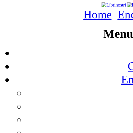
Home
Enc
Menu 
C
En