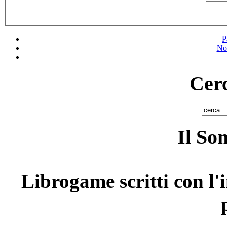
P
No
Cerc
Il So
Librogame scritti con l'i