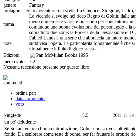
genere
Fantasy
protagonista/i
Un avventuriero a scelta fra Chierico, Stregone, Ladro,
La vicenda si svolge nel ricco Regno di Golnir, dalle atm
meno numerose e varie, e finiscono per concentrarsi in lu
trama
comunque una buona evoluzione del personaggio e la possi
soprattutto due zone: la Foresta della Desolazione e il 
Fabled Lands è una serie che abbraccia un intero mondo, 
note
suddivisa l'opera. La particolarità fondamentale è che si 
virtualmente infinito il gioco stesso.
Edizioni
Pan McMillan Books
1995
media voto
7.2
Nessuna recensione presente per questo libro
commenti
ordina per:
data commento
voto
kingfede
5.5
2011-11-14 
un po' deludente
Se Sokara era una buona introduzione, Golnir non si rivela altrettanto
fondo. Da esplorare come testa di ponte, per far fruttare le proprie r