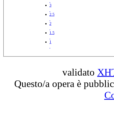
3
2.5
2
1.5
1
validato
XH
Questo/a opera è pubblic
C