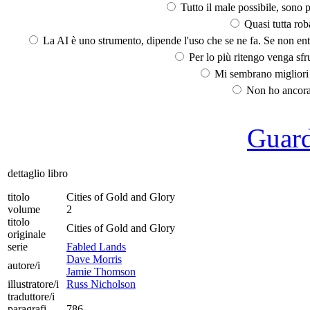
Tutto il male possibile, sono p
Quasi tutta rob
La AI è uno strumento, dipende l'uso che se ne fa. Se non ent
Per lo più ritengo venga sfru
Mi sembrano migliori d
Non ho ancora 
Guarda
dettaglio libro
titolo
Cities of Gold and Glory
volume
2
titolo
Cities of Gold and Glory
originale
serie
Fabled Lands
Dave Morris
autore/i
Jamie Thomson
illustratore/i
Russ Nicholson
traduttore/i
paragrafi
786