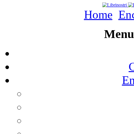
Home
Enc
Menu 
C
En