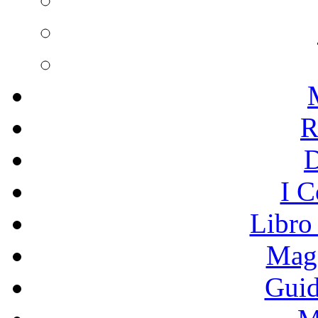
R
I C
Libro
Mage
Guid