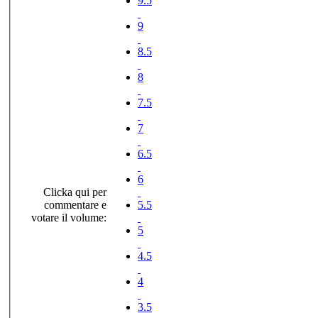
9.5
9
8.5
8
7.5
7
6.5
6
Clicka qui per
commentare e
5.5
votare il volume:
5
4.5
4
3.5