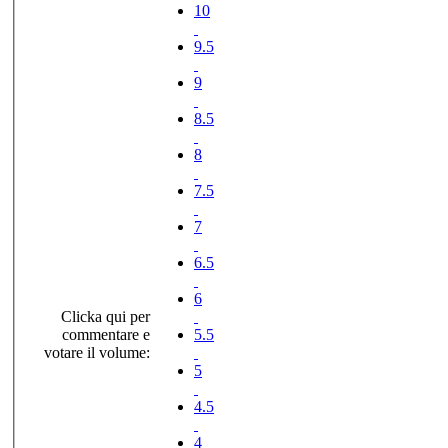
10
9.5
9
8.5
8
7.5
7
6.5
6
Clicka qui per
commentare e
5.5
votare il volume:
5
4.5
4