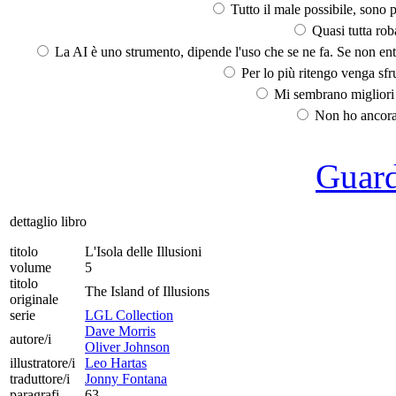
Tutto il male possibile, sono p
Quasi tutta rob
La AI è uno strumento, dipende l'uso che se ne fa. Se non ent
Per lo più ritengo venga sfru
Mi sembrano migliori d
Non ho ancora 
Guarda
dettaglio libro
titolo
L'Isola delle Illusioni
volume
5
titolo
The Island of Illusions
originale
serie
LGL Collection
Dave Morris
autore/i
Oliver Johnson
illustratore/i
Leo Hartas
traduttore/i
Jonny Fontana
paragrafi
63