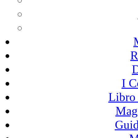
R
I C
Libro
Mage
Guid