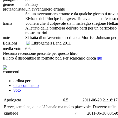
genere
Fantasy
protagonista/i
Un avventuriero errante
Sei un avventuriero errante e da qualche giorno ti trovi n
Elvira e del Principe Langwer. Tuttavia il clima festoso è
trama
vocifera che il colpevole sia il malvagio stregone Helkarr
Allettato dalla promessa dell'oro parti per un pericoloso v
mostri marini.
note
Si tratta di un'avventura scritta da Morris e Johnson per 
Edizioni
Librogame's Land
2011
media voto
6.6
Nessuna recensione presente per questo libro
Il libro é disponibile in formato pdf. Per scaricarlo clicca
qui
commenti
ordina per:
data commento
voto
Apologeta
6.5
2011-06-29 21:18:17
Breve, semplice, qua e là banale ma molto piacevole. Davvero un'i
kingfede
7
2011-06-30 08:59