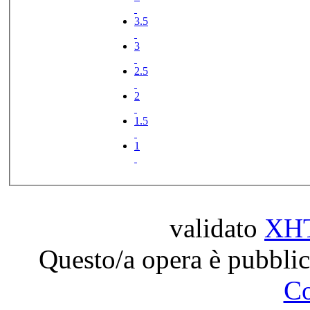
3.5
3
2.5
2
1.5
1
validato
XH
Questo/a opera è pubblic
C