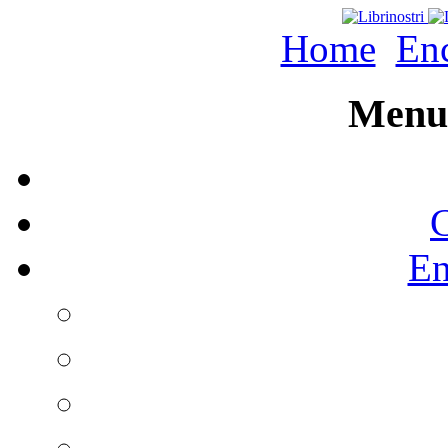
Home
Enc
Menu 
C
En