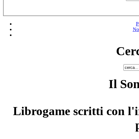
P
No
Cerc
Il So
Librogame scritti con l'i