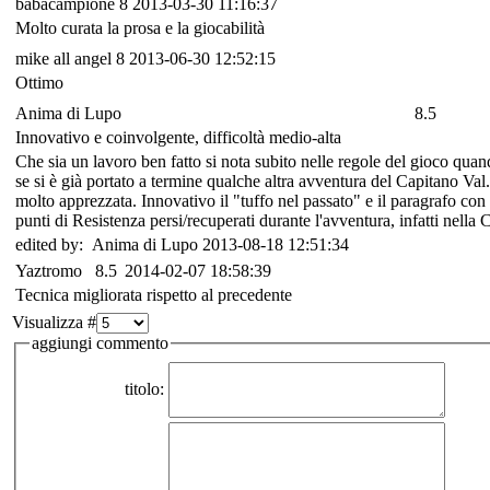
babacampione
8
2013-03-30 11:16:37
Molto curata la prosa e la giocabilità
mike all angel
8
2013-06-30 12:52:15
Ottimo
Anima di Lupo
8.5
Innovativo e coinvolgente, difficoltà medio-alta
Che sia un lavoro ben fatto si nota subito nelle regole del gioco quando
se si è già portato a termine qualche altra avventura del Capitano Val
molto apprezzata. Innovativo il "tuffo nel passato" e il paragrafo con 
punti di Resistenza persi/recuperati durante l'avventura, infatti nell
edited by: Anima di Lupo 2013-08-18 12:51:34
Yaztromo
8.5
2014-02-07 18:58:39
Tecnica migliorata rispetto al precedente
Visualizza #
aggiungi commento
titolo: