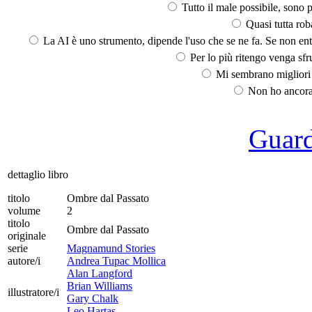
Tutto il male possibile, sono p
Quasi tutta rob
La AI è uno strumento, dipende l'uso che se ne fa. Se non ent
Per lo più ritengo venga sfru
Mi sembrano migliori d
Non ho ancora 
Guarda
dettaglio libro
titolo
Ombre dal Passato
volume
2
titolo
Ombre dal Passato
originale
serie
Magnamund Stories
autore/i
Andrea Tupac Mollica
Alan Langford
Brian Williams
illustratore/i
Gary Chalk
Leo Hartas