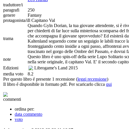
traduttore/i
paragrafi
250
genere
Fantasy
protagonista/i
Il Capitano Val
Quando Gyln Dorian, la tua giovane attendente, si è riv
per chiederti di far luce sulla misteriosa scomparsa del f
che accompagna il giovane sprovveduto? Ed esisterà davv
trama
Kaltenland seguendo come un seguigio le labili tracce l
fronteggiando cento insidie a ogni passo, affronterai avve
trascinato nel gorgo delle Ombre del Passato, e dovrai f
Questo libro è uno spin-off della serie Lupo Solitario sc
note
nella serie originale, il capitano Val. E' il secondo cap
Edizioni
Librogame's Land
2015
media voto
8.2
Per questo libro é presente 1 recensione (
leggi recensione
)
Il libro é disponibile in formato pdf. Per scaricarlo clicca
qui
commenti
ordina per:
data commento
voto