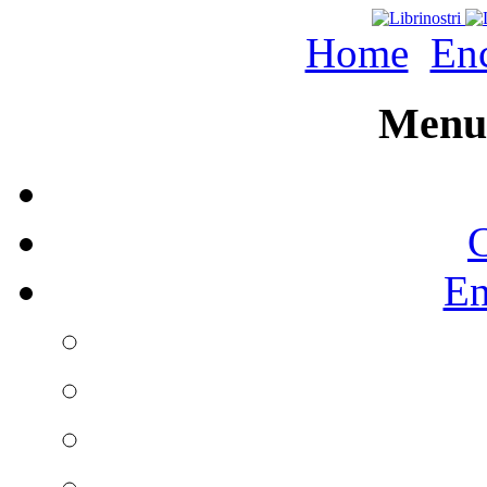
Home
Enc
Menu 
C
En