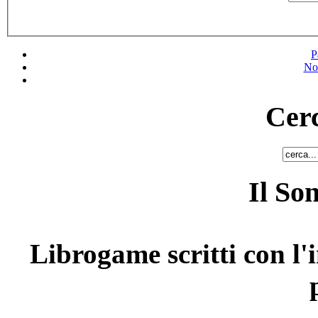
P
No
Cerc
Il So
Librogame scritti con l'i