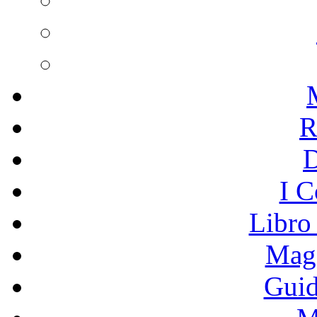
R
I C
Libro
Mage
Guid