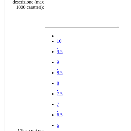
descrizione (max
1000 caratteri):
10
9.5
9
8.5
8
7.5
7
6.5
6
Clicka qui per