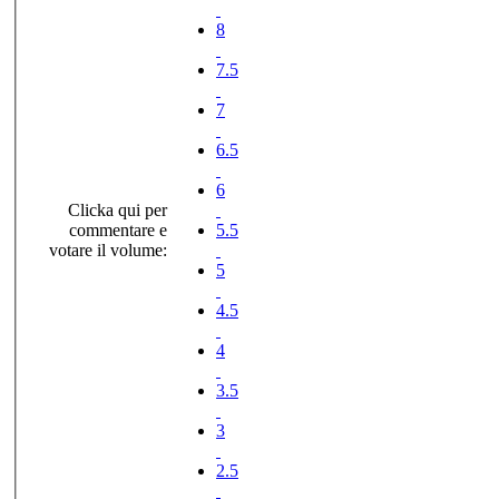
8
7.5
7
6.5
6
Clicka qui per
commentare e
5.5
votare il volume:
5
4.5
4
3.5
3
2.5