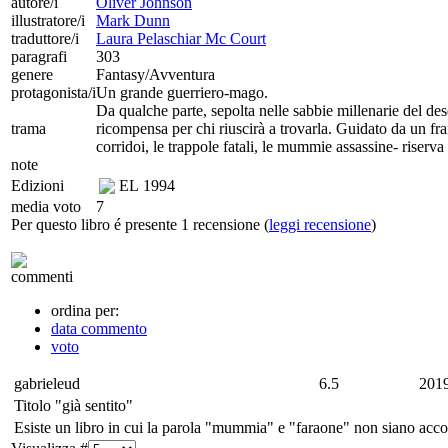
autore/i
Oliver Johnson
illustratore/i
Mark Dunn
traduttore/i
Laura Pelaschiar Mc Court
paragrafi
303
genere
Fantasy/Avventura
protagonista/i
Un grande guerriero-mago.
Da qualche parte, sepolta nelle sabbie millenarie del de
trama
ricompensa per chi riuscirà a trovarla. Guidato da un fra
corridoi, le trappole fatali, le mummie assassine- riserv
note
Edizioni
EL
1994
media voto
7
Per questo libro é presente 1 recensione (
leggi recensione
)
commenti
ordina per:
data commento
voto
gabrieleud
6.5
2019
Titolo "già sentito"
Esiste un libro in cui la parola "mummia" e "faraone" non siano acco