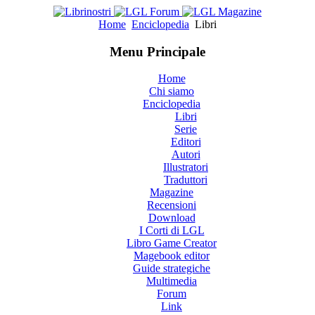
Home
Enciclopedia
Libri
Menu Principale
Home
Chi siamo
Enciclopedia
Libri
Serie
Editori
Autori
Illustratori
Traduttori
Magazine
Recensioni
Download
I Corti di LGL
Libro Game Creator
Magebook editor
Guide strategiche
Multimedia
Forum
Link