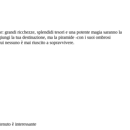
e: grandi ricchezze, splendidi tesori e una potente magia saranno la
ggiungi la tua destinazione, ma la piramide -con i suoi ombrosi
cui nessuno è mai riuscito a sopravvivere.
enuto è interessante