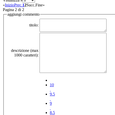
Visualizza #
«
Inizio
Prec.
1
2
Succ.
Fine
»
Pagina 2 di 2
aggiungi commento
titolo:
descrizione (max
1000 caratteri):
10
9.5
9
8.5