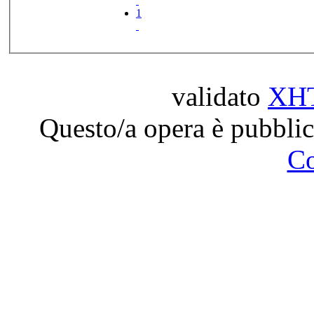
1
validato
XH
Questo/a opera è pubblic
C