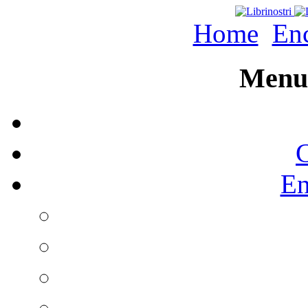
Home
Enc
Menu 
C
En