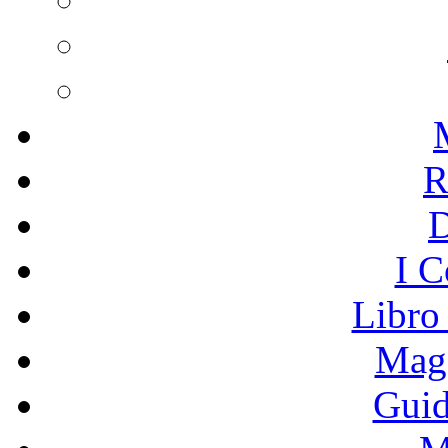
R
I C
Libro
Mage
Guid