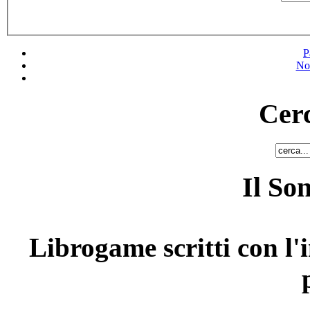
P
No
Cerc
Il So
Librogame scritti con l'i