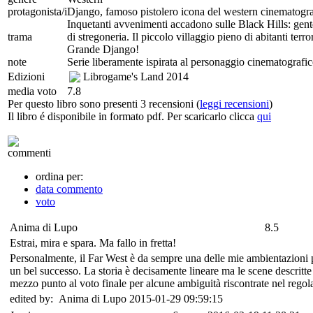
protagonista/i
Django, famoso pistolero icona del western cinematograf
Inquetanti avvenimenti accadono sulle Black Hills: gente
trama
di stregoneria. Il piccolo villaggio pieno di abitanti terro
Grande Django!
note
Serie liberamente ispirata al personaggio cinematografic
Edizioni
Librogame's Land
2014
media voto
7.8
Per questo libro sono presenti 3 recensioni (
leggi recensioni
)
Il libro é disponibile in formato pdf. Per scaricarlo clicca
qui
commenti
ordina per:
data commento
voto
Anima di Lupo
8.5
Estrai, mira e spara. Ma fallo in fretta!
Personalmente, il Far West è da sempre una delle mie ambientazioni pref
un bel successo. La storia è decisamente lineare ma le scene descritte
mezzo punto al voto finale per alcune ambiguità riscontrate nel rego
edited by: Anima di Lupo 2015-01-29 09:59:15