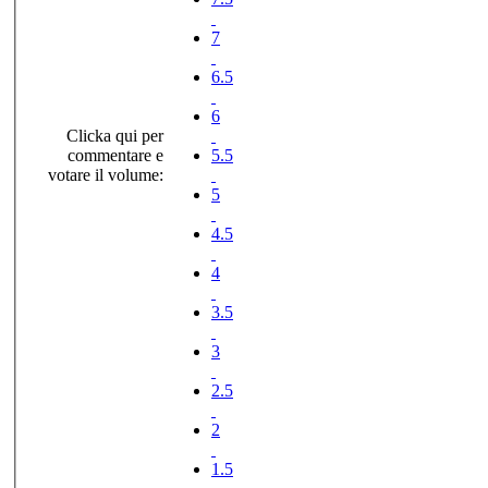
7
6.5
6
Clicka qui per
commentare e
5.5
votare il volume:
5
4.5
4
3.5
3
2.5
2
1.5