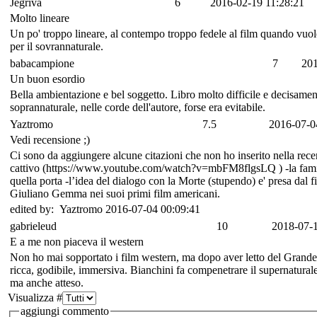
Jegriva
6
2016-02-19 11:28:21
Molto lineare
Un po' troppo lineare, al contempo troppo fedele al film quando vuole
per il sovrannaturale.
babacampione
7
201
Un buon esordio
Bella ambientazione e bel soggetto. Libro molto difficile e decisament
soprannaturale, nelle corde dell'autore, forse era evitabile.
Yaztromo
7.5
2016-07-0
Vedi recensione ;)
Ci sono da aggiungere alcune citazioni che non ho inserito nella recen
cattivo (https://www.youtube.com/watch?v=mbFM8flgsLQ ) -la famiglia 
quella porta -l’idea del dialogo con la Morte (stupendo) e' presa 
Giuliano Gemma nei suoi primi film americani.
edited by: Yaztromo 2016-07-04 00:09:41
gabrieleud
10
2018-07-1
E a me non piaceva il western
Non ho mai sopportato i film western, ma dopo aver letto del Grande
ricca, godibile, immersiva. Bianchini fa compenetrare il supernaturale
ma anche atteso.
Visualizza #
aggiungi commento