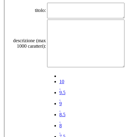
titolo:
descrizione (max
1000 caratteri):
10
9.5
9
8.5
8
7.5