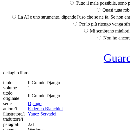
Tutto il male possibile, sono p
Quasi tutta rob
La AI è uno strumento, dipende l'uso che se ne fa. Se non ent
Per lo più ritengo venga sfru
Mi sembrano migliori d
Non ho ancora 
Guarda
dettaglio libro
titolo
Il Grande Django
volume
1
titolo
Il Grande Django
originale
serie
Django
autore/i
Federico Bianchini
illustratore/i
Yanez Servadei
traduttore/i
paragrafi
221
genere
Western