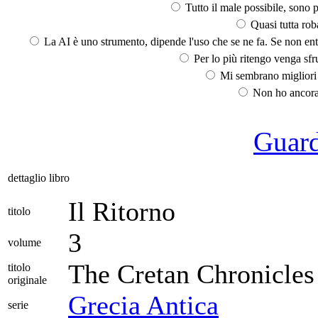
Tutto il male possibile, sono p
Quasi tutta rob
La AI è uno strumento, dipende l'uso che se ne fa. Se non ent
Per lo più ritengo venga sfru
Mi sembrano migliori d
Non ho ancora 
Guarda
dettaglio libro
Il Ritorno
titolo
3
volume
The Cretan Chronicles
titolo
originale
Grecia Antica
serie