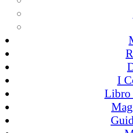
R
I C
Libro
Mage
Guid