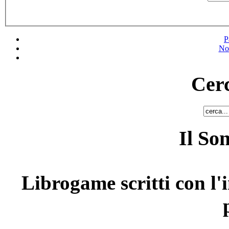
P
No
Cerc
Il So
Librogame scritti con l'i