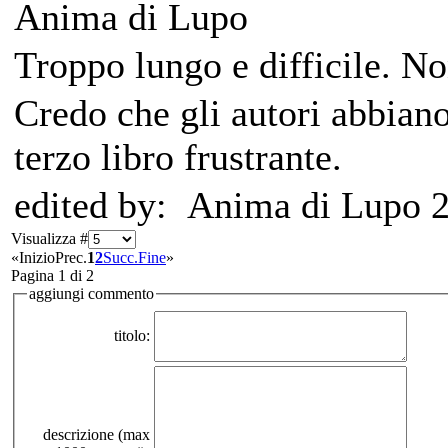
Anima di Lupo
Troppo lungo e difficile. N
Credo che gli autori abbian
terzo libro frustrante.
edited by: Anima di Lupo 
Visualizza #
«
Inizio
Prec.
1
2
Succ.
Fine
»
Pagina 1 di 2
aggiungi commento
titolo:
descrizione (max