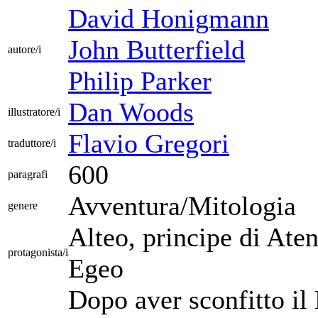
David Honigmann
John Butterfield
autore/i
Philip Parker
Dan Woods
illustratore/i
Flavio Gregori
traduttore/i
600
paragrafi
Avventura/Mitologia
genere
Alteo, principe di Atene
protagonista/i
Egeo
Dopo aver sconfitto il 