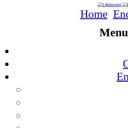
Home
Enc
Menu 
C
En