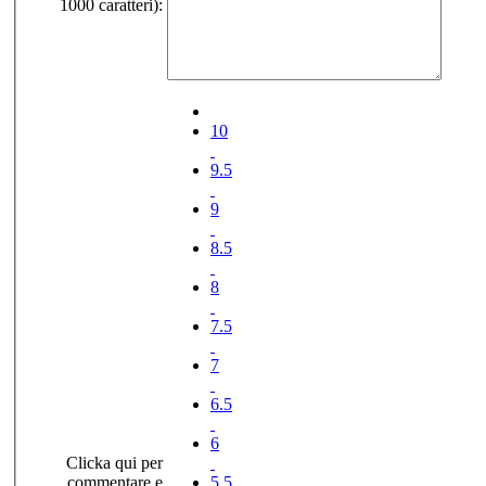
1000 caratteri):
10
9.5
9
8.5
8
7.5
7
6.5
6
Clicka qui per
commentare e
5.5