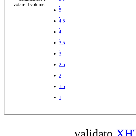
votare il volume:
5
4.5
4
3.5
3
2.5
2
1.5
1
validato
XH