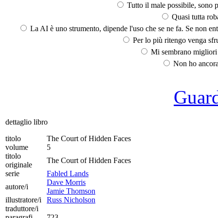
Tutto il male possibile, sono p
Quasi tutta rob
La AI è uno strumento, dipende l'uso che se ne fa. Se non ent
Per lo più ritengo venga sfru
Mi sembrano migliori d
Non ho ancora 
Guarda
dettaglio libro
titolo
The Court of Hidden Faces
volume
5
titolo
The Court of Hidden Faces
originale
serie
Fabled Lands
Dave Morris
autore/i
Jamie Thomson
illustratore/i
Russ Nicholson
traduttore/i
paragrafi
723