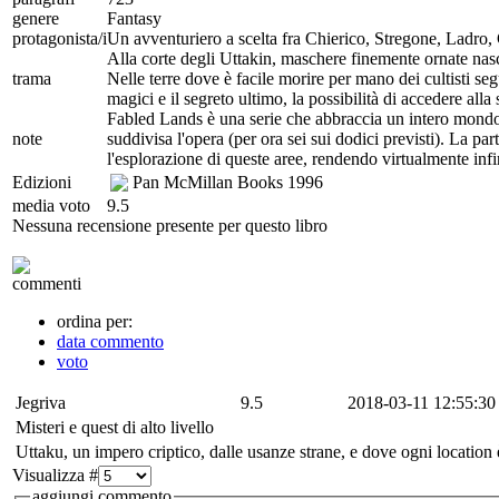
genere
Fantasy
protagonista/i
Un avventuriero a scelta fra Chierico, Stregone, Ladro,
Alla corte degli Uttakin, maschere finemente ornate nasco
trama
Nelle terre dove è facile morire per mano dei cultisti se
magici e il segreto ultimo, la possibilità di accedere all
Fabled Lands è una serie che abbraccia un intero mondo, 
note
suddivisa l'opera (per ora sei sui dodici previsti). La par
l'esplorazione di queste aree, rendendo virtualmente infin
Edizioni
Pan McMillan Books
1996
media voto
9.5
Nessuna recensione presente per questo libro
commenti
ordina per:
data commento
voto
Jegriva
9.5
2018-03-11 12:55:30
Misteri e quest di alto livello
Uttaku, un impero criptico, dalle usanze strane, e dove ogni location
Visualizza #
aggiungi commento