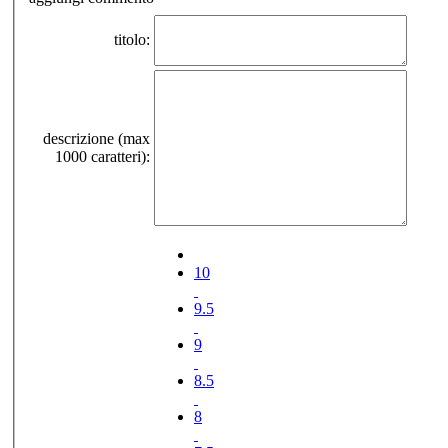
titolo:
descrizione (max
1000 caratteri):
10
9.5
9
8.5
8