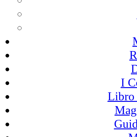
R
I C
Libro
Mage
Guid