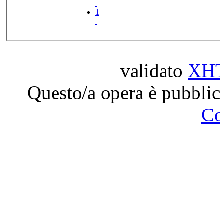
1
validato
XH
Questo/a opera è pubblic
C