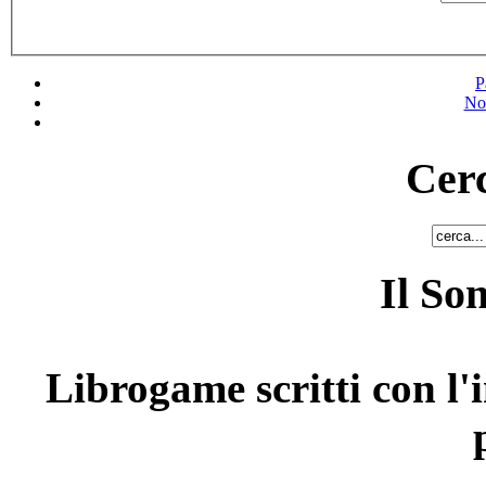
P
No
Cerc
Il So
Librogame scritti con l'i