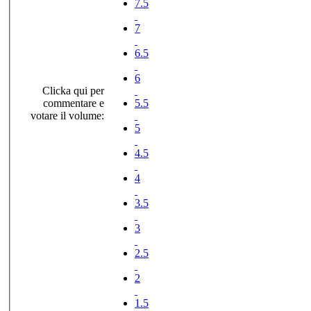
7.5
7
6.5
6
Clicka qui per
commentare e
5.5
votare il volume:
5
4.5
4
3.5
3
2.5
2
1.5