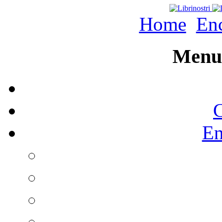
Home
Enc
Menu 
C
En