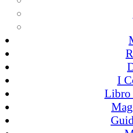
R
I C
Libro
Mage
Guid