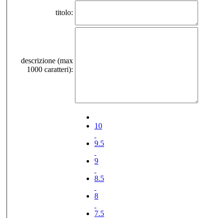
titolo:
descrizione (max
1000 caratteri):
10
9.5
9
8.5
8
7.5