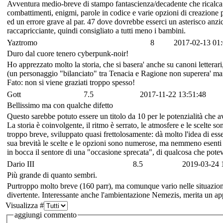
Avventura medio-breve di stampo fantascienza/decadente che ricalca g
combattimenti, enigmi, parole in codice e varie opzioni di creazion
ed un errore grave al par. 47 dove dovrebbe esserci un asterisco anzic
raccapricciante, quindi consigliato a tutti meno i bambini.
Yaztromo
8
2017-02-13 01:
Duro dal cuore tenero cyberpunk-noir!
Ho apprezzato molto la storia, che si basera' anche su canoni letterari, 
(un personaggio "bilanciato" tra Tenacia e Ragione non superera' mai 
Fato: non si viene graziati troppo spesso!
Gott
7.5
2017-11-22 13:51:48
Bellissimo ma con qualche difetto
Questo sarebbe potuto essere un titolo da 10 per le potenzialità che
La storia è coinvolgente, il ritmo è serrato, le atmosfere e le scelte 
troppo breve, sviluppato quasi frettolosamente: dà molto l'idea di ess
sua brevità le scelte e le opzioni sono numerose, ma nemmeno esenti 
in bocca il sentore di una "occasione sprecata", di qualcosa che potev
Dario III
8.5
2019-03-24 
Più grande di quanto sembri.
Purtroppo molto breve (160 parr), ma comunque vario nelle situazioni
divertente. Interessante anche l'ambientazione Nemezis, merita un a
Visualizza #
aggiungi commento