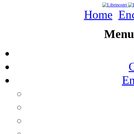
Home
Enc
Menu 
C
En