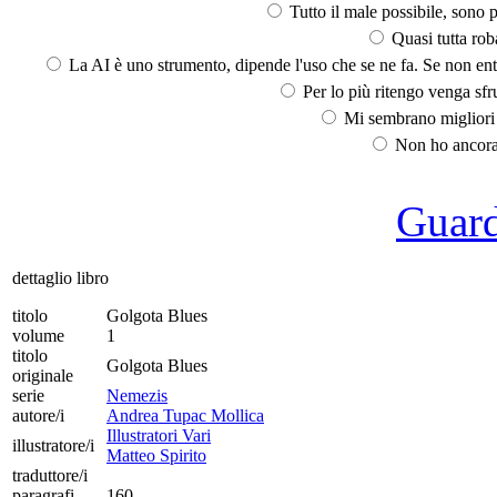
Tutto il male possibile, sono p
Quasi tutta rob
La AI è uno strumento, dipende l'uso che se ne fa. Se non ent
Per lo più ritengo venga sfru
Mi sembrano migliori d
Non ho ancora 
Guarda
dettaglio libro
titolo
Golgota Blues
volume
1
titolo
Golgota Blues
originale
serie
Nemezis
autore/i
Andrea Tupac Mollica
Illustratori Vari
illustratore/i
Matteo Spirito
traduttore/i
paragrafi
160