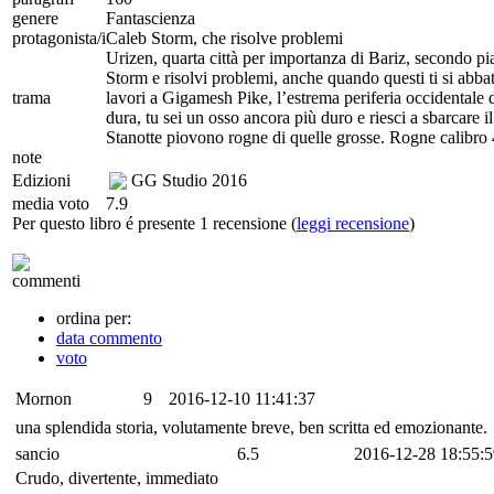
genere
Fantascienza
protagonista/i
Caleb Storm, che risolve problemi
Urizen, quarta città per importanza di Bariz, secondo p
Storm e risolvi problemi, anche quando questi ti si abba
trama
lavori a Gigamesh Pike, l’estrema periferia occidentale di
dura, tu sei un osso ancora più duro e riesci a sbarcare i
Stanotte piovono rogne di quelle grosse. Rogne calibro 
note
Edizioni
GG Studio
2016
media voto
7.9
Per questo libro é presente 1 recensione (
leggi recensione
)
commenti
ordina per:
data commento
voto
Mornon
9
2016-12-10 11:41:37
una splendida storia, volutamente breve, ben scritta ed emozionante.
sancio
6.5
2016-12-28 18:55:5
Crudo, divertente, immediato