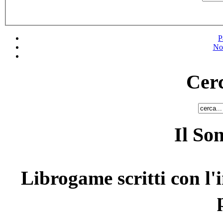
P
No
Cerc
Il So
Librogame scritti con l'i