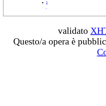
1
validato
XH
Questo/a opera è pubblic
C