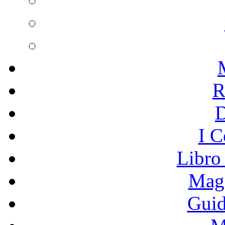
R
I C
Libro
Mage
Guid