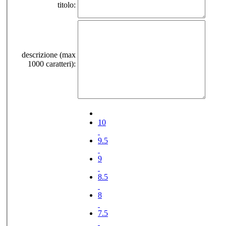
titolo:
descrizione (max
1000 caratteri):
10
9.5
9
8.5
8
7.5