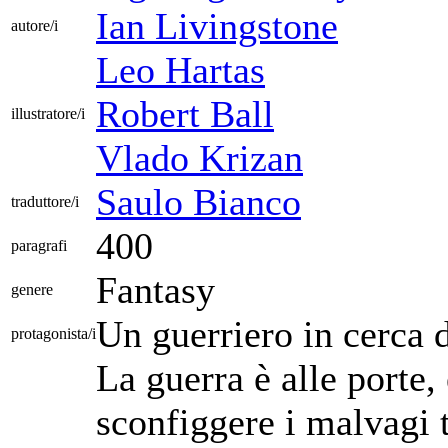
Ian Livingstone
autore/i
Leo Hartas
Robert Ball
illustratore/i
Vlado Krizan
Saulo Bianco
traduttore/i
400
paragrafi
Fantasy
genere
Un guerriero in cerca 
protagonista/i
La guerra è alle porte, 
sconfiggere i malvagi t