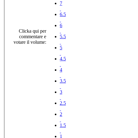
7
6.5
6
Clicka qui per
commentare e
5.5
votare il volume:
5
4.5
4
3.5
3
2.5
2
1.5
1