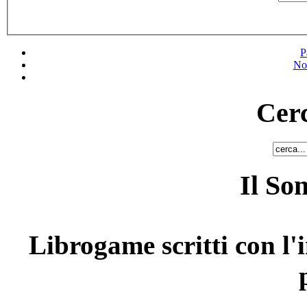
P
No
Cerc
Il So
Librogame scritti con l'i