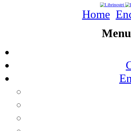
Home
Enc
Menu 
C
En