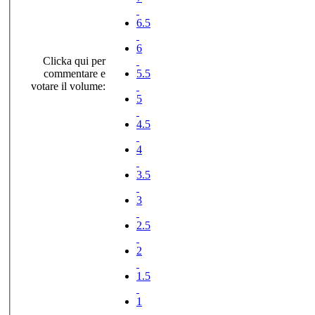
6.5
6
Clicka qui per
commentare e
5.5
votare il volume:
5
4.5
4
3.5
3
2.5
2
1.5
1