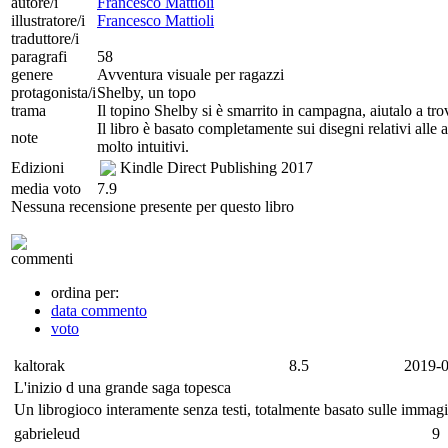
autore/i
Francesco Mattioli
illustratore/i
Francesco Mattioli
traduttore/i
paragrafi
58
genere
Avventura visuale per ragazzi
protagonista/i
Shelby, un topo
trama
Il topino Shelby si è smarrito in campagna, aiutalo a trovar
Il libro è basato completamente sui disegni relativi alle 
note
molto intuitivi.
Edizioni
Kindle Direct Publishing
2017
media voto
7.9
Nessuna recensione presente per questo libro
commenti
ordina per:
data commento
voto
kaltorak
8.5
2019-0
L'inizio d una grande saga topesca
Un librogioco interamente senza testi, totalmente basato sulle immagin
gabrieleud
9