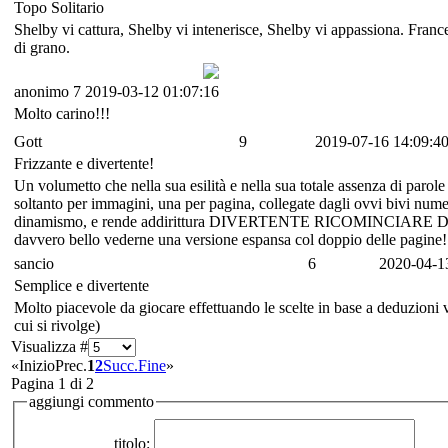
Topo Solitario
Shelby vi cattura, Shelby vi intenerisce, Shelby vi appassiona. France
di grano.
anonimo
7
2019-03-12 01:07:16
Molto carino!!!
Gott
9
2019-07-16 14:09:4
Frizzante e divertente!
Un volumetto che nella sua esilità e nella sua totale assenza di parole c
soltanto per immagini, una per pagina, collegate dagli ovvi bivi numer
dinamismo, e rende addirittura DIVERTENTE RICOMINCIARE DA ZERO o
davvero bello vederne una versione espansa col doppio delle pagine!
sancio
6
2020-04-1
Semplice e divertente
Molto piacevole da giocare effettuando le scelte in base a deduzioni vi
cui si rivolge)
Visualizza #
«
Inizio
Prec.
1
2
Succ.
Fine
»
Pagina 1 di 2
aggiungi commento
titolo: