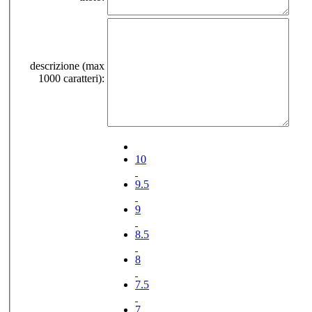
descrizione (max
1000 caratteri):
10
9.5
9
8.5
8
7.5
7