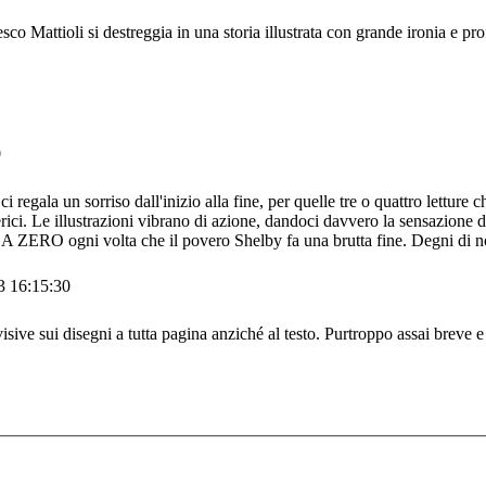
sco Mattioli si destreggia in una storia illustrata con grande ironia e 
0
i regala un sorriso dall'inizio alla fine, per quelle tre o quattro letture c
ici. Le illustrazioni vibrano di azione, dandoci davvero la sensazione di 
gni volta che il povero Shelby fa una brutta fine. Degni di nota alc
3 16:15:30
sive sui disegni a tutta pagina anziché al testo. Purtroppo assai breve e 