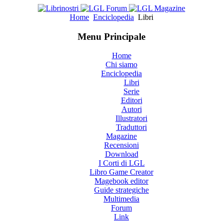
Home
Enciclopedia
Libri
Menu Principale
Home
Chi siamo
Enciclopedia
Libri
Serie
Editori
Autori
Illustratori
Traduttori
Magazine
Recensioni
Download
I Corti di LGL
Libro Game Creator
Magebook editor
Guide strategiche
Multimedia
Forum
Link