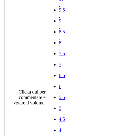
9.5
9
8.5
8
7.5
7
6.5
6
Clicka qui per
commentare e
5.5
votare il volume:
5
4.5
4