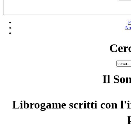
P
No
Cerc
Il So
Librogame scritti con l'i