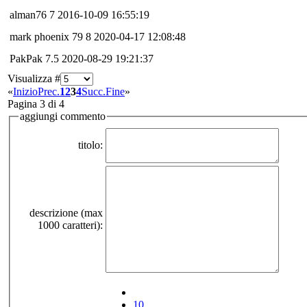
alman76
7
2016-10-09 16:55:19
mark phoenix 79
8
2020-04-17 12:08:48
PakPak
7.5
2020-08-29 19:21:37
Visualizza #
«
Inizio
Prec.
1
2
3
4
Succ.
Fine
»
Pagina 3 di 4
aggiungi commento
titolo:
descrizione (max
1000 caratteri):
10