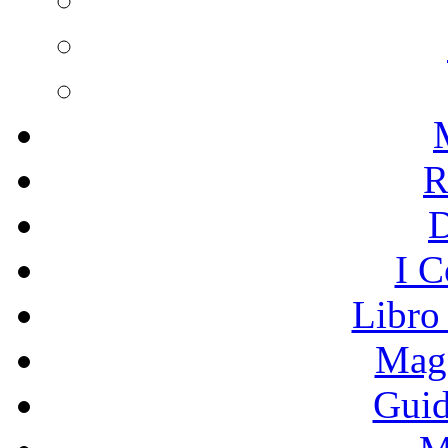
R
I C
Libro
Mage
Guid