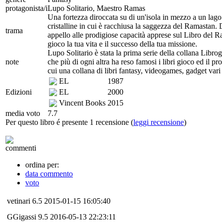
protagonista/i
Lupo Solitario, Maestro Ramas
Una fortezza diroccata su di un'isola in mezzo a un lago
cristalline in cui è racchiusa la saggezza del Ramastan. 
trama
appello alle prodigiose capacità apprese sul Libro del R
gioco la tua vita e il successo della tua missione.
Lupo Solitario è stata la prima serie della collana Libro
note
che più di ogni altra ha reso famosi i libri gioco ed il pr
cui una collana di libri fantasy, videogames, gadget va
EL
1987
Edizioni
EL
2000
Vincent Books
2015
media voto
7.7
Per questo libro é presente 1 recensione (
leggi recensione
)
commenti
ordina per:
data commento
voto
vetinari
6.5
2015-01-15 16:05:40
GGigassi
9.5
2016-05-13 22:23:11