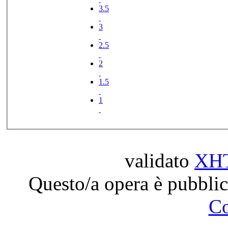
3.5
3
2.5
2
1.5
1
validato
XH
Questo/a opera è pubblic
C