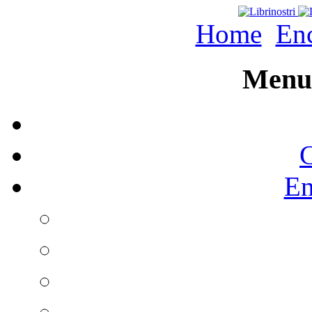
Home
Enc
Menu 
C
En