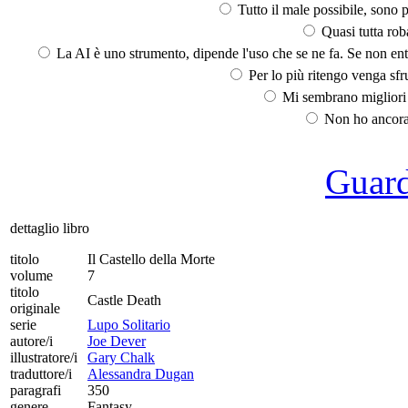
Tutto il male possibile, sono p
Quasi tutta rob
La AI è uno strumento, dipende l'uso che se ne fa. Se non ent
Per lo più ritengo venga sfru
Mi sembrano migliori d
Non ho ancora 
Guarda
dettaglio libro
titolo
Il Castello della Morte
volume
7
titolo
Castle Death
originale
serie
Lupo Solitario
autore/i
Joe Dever
illustratore/i
Gary Chalk
traduttore/i
Alessandra Dugan
paragrafi
350
genere
Fantasy