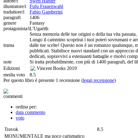
autore/i
Swen Harder
illustratore/i
Fufu Frauenwahl
traduttore/i
Fabio Gamberini
paragrafi
1406
genere
Fantasy
protagonista/i
L'Ugarith
Senza memoria delle tue origini o della tua vita passata,
Lungo il cammino scoprirai i tuoi poteri sovrumani e arriv
trama
dalle tue scelte! Questo non è un romanzo qualunqu
pubblicati. Stabilisce nuovi standard con un approccio del t
dedicati, sopravvivi a estenuanti battaglie e risolvi comp
note
Si tratta probabilmente, con più di 1400 paragrafi, del l
Edizioni
Vincent Books
2019
media voto
8.5
Per questo libro é presente 1 recensione (
leggi recensione
)
commenti
ordina per:
data commento
voto
Travok
8.5
MONUMENTALE ma poco carismatico