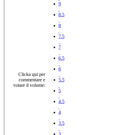
9
8.5
8
7.5
7
6.5
6
Clicka qui per
commentare e
5.5
votare il volume:
5
4.5
4
3.5
3