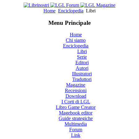
Home
Enciclopedia
Libri
Menu Principale
Home
Chi siamo
Enciclopedia
Libri
Serie
Editori
Autori
Illustratori
Traduttori
Magazine
Recensioni
Download
I Corti di LGL
Libro Game Creator
Magebook editor
Guide strategiche
Multimedia
Forum
Link