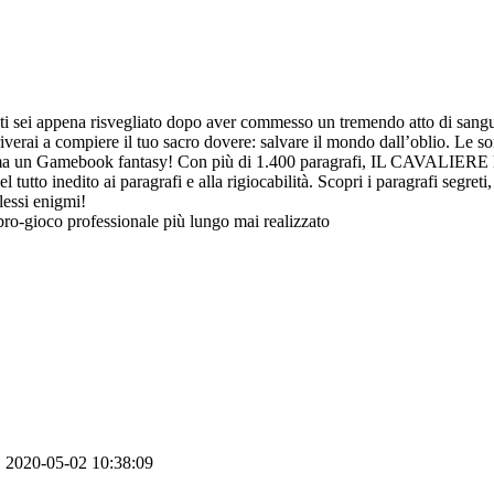
 ti sei appena risvegliato dopo aver commesso un tremendo atto di sangue
erai a compiere il tuo sacro dovere: salvare il mondo dall’oblio. Le sorti
e, ma un Gamebook fantasy! Con più di 1.400 paragrafi, IL CAVALIE
utto inedito ai paragrafi e alla rigiocabilità. Scopri i paragrafi segreti, a
lessi enigmi!
ibro-gioco professionale più lungo mai realizzato
2020-05-02 10:38:09