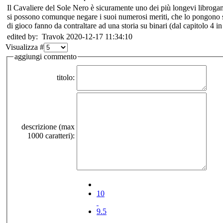
Il Cavaliere del Sole Nero è sicuramente uno dei più longevi librogame
si possono comunque negare i suoi numerosi meriti, che lo pongono se
di gioco fanno da contraltare ad una storia su binari (dal capitolo 4 i
edited by: Travok 2020-12-17 11:34:10
Visualizza #
aggiungi commento
titolo:
descrizione (max
1000 caratteri):
10
9.5