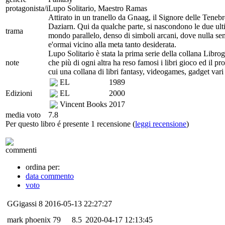
protagonista/i
Lupo Solitario, Maestro Ramas
Attirato in un tranello da Gnaag, il Signore delle Teneb
Daziarn. Qui da qualche parte, si nascondono le due ulti
trama
mondo parallelo, denso di simboli arcani, dove nulla sem
e'ormai vicino alla meta tanto desiderata.
Lupo Solitario è stata la prima serie della collana Libro
note
che più di ogni altra ha reso famosi i libri gioco ed il pr
cui una collana di libri fantasy, videogames, gadget va
EL
1989
Edizioni
EL
2000
Vincent Books
2017
media voto
7.8
Per questo libro é presente 1 recensione (
leggi recensione
)
commenti
ordina per:
data commento
voto
GGigassi
8
2016-05-13 22:27:27
mark phoenix 79
8.5
2020-04-17 12:13:45