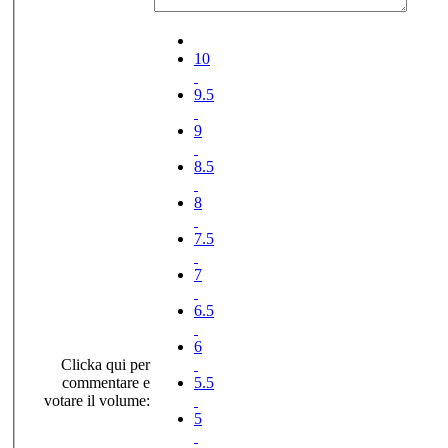
10
9.5
9
8.5
8
7.5
7
6.5
6
Clicka qui per
commentare e
5.5
votare il volume:
5