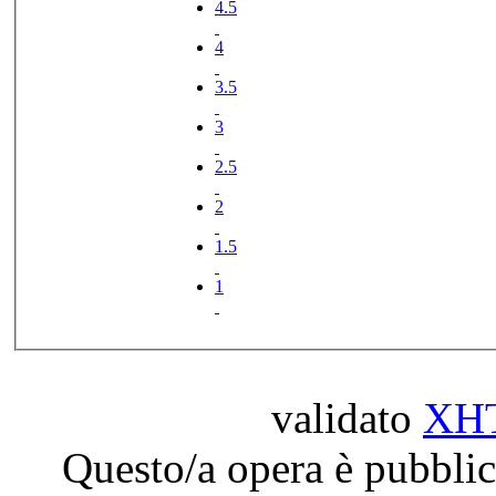
4.5
4
3.5
3
2.5
2
1.5
1
validato
XH
Questo/a opera è pubblic