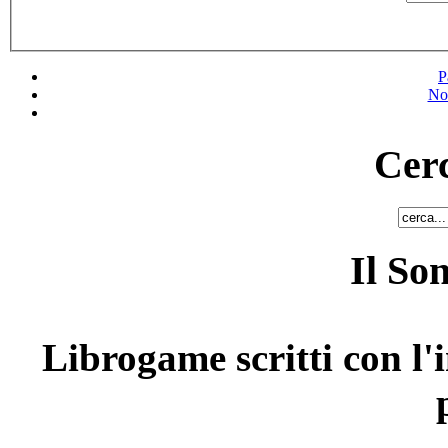
P
No
Cerc
Il So
Librogame scritti con l'i