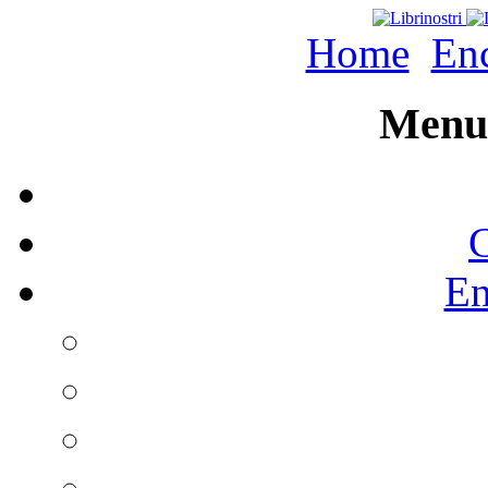
Home
Enc
Menu 
C
En