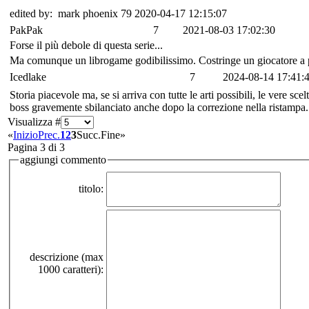
edited by: mark phoenix 79 2020-04-17 12:15:07
PakPak
7
2021-08-03 17:02:30
Forse il più debole di questa serie...
Ma comunque un librogame godibilissimo. Costringe un giocatore a pia
Icedlake
7
2024-08-14 17:41:
Storia piacevole ma, se si arriva con tutte le arti possibili, le vere s
boss gravemente sbilanciato anche dopo la correzione nella ristampa
Visualizza #
«
Inizio
Prec.
1
2
3
Succ.
Fine
»
Pagina 3 di 3
aggiungi commento
titolo:
descrizione (max
1000 caratteri):