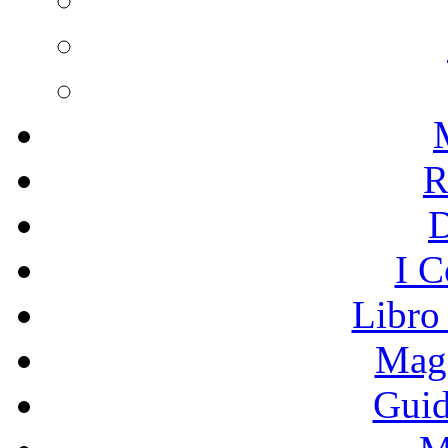
R
I C
Libro
Mage
Guid