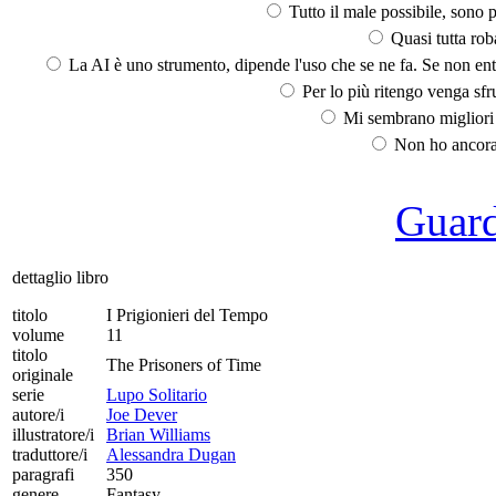
Tutto il male possibile, sono p
Quasi tutta rob
La AI è uno strumento, dipende l'uso che se ne fa. Se non ent
Per lo più ritengo venga sfru
Mi sembrano migliori d
Non ho ancora 
Guarda
dettaglio libro
titolo
I Prigionieri del Tempo
volume
11
titolo
The Prisoners of Time
originale
serie
Lupo Solitario
autore/i
Joe Dever
illustratore/i
Brian Williams
traduttore/i
Alessandra Dugan
paragrafi
350
genere
Fantasy