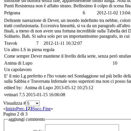
missione un'odissea senza fine, apparentemente molto lunga. Nota dole
Punti Resistenza non è affatto strano. Bellissimo il colpo di scena fi
Pelgrana
6
2012-11-02 13:04
Delirante narrazione di Dever, un mondo indefinito tra nebbie, colori 
tratti confusionaria. Eccessiva linearità, si va da un paragrafo all'al
finali, a meno di non avere una fortuna incredibile sulla Tabella del 
Solitario. Bah. Si salva solo per un importantissimo paragrafo, in cui 
Travok
7
2012-11-11 16:32:07
Un altro LS in piena regola
Come sempre Dever mantiene il livello della serie, senza però strafar
Anima di Lupo
10
Un capolavoro
E' il mio Lg preferito e l'ho votato nel Sondaggione sul più bello de
sulla Sabbia e Traversata Infernale sono superiori ma non ci posso far
edited by: Anima di Lupo 2013-05-12 10:25:12
vetinari
7.5
2015-01-15 16:06:08
Visualizza #
«
Inizio
Prec.
1
2
3
Succ.
Fine
»
Pagina 2 di 3
aggiungi commento