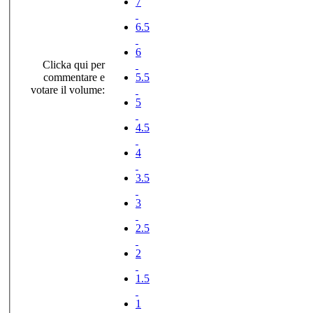
7
6.5
6
Clicka qui per
commentare e
5.5
votare il volume:
5
4.5
4
3.5
3
2.5
2
1.5
1