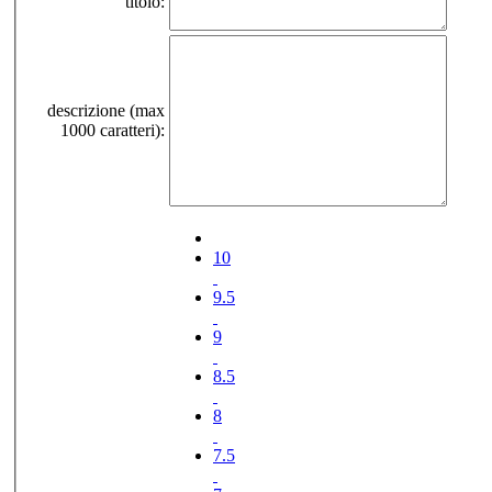
titolo:
descrizione (max
1000 caratteri):
10
9.5
9
8.5
8
7.5