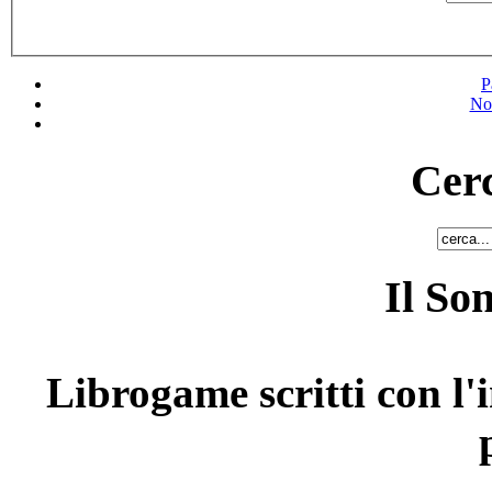
P
No
Cerc
Il So
Librogame scritti con l'i