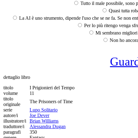
Tutto il male possibile, sono p
Quasi tutta rob
La AI è uno strumento, dipende l'uso che se ne fa. Se non ent
Per lo più ritengo venga sfru
Mi sembrano migliori d
Non ho ancora 
Guarda
dettaglio libro
titolo
I Prigionieri del Tempo
volume
11
titolo
The Prisoners of Time
originale
serie
Lupo Solitario
autore/i
Joe Dever
illustratore/i
Brian Williams
traduttore/i
Alessandra Dugan
paragrafi
350
genere
Fantasy