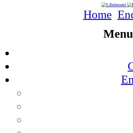
Home
Enc
Menu 
C
En