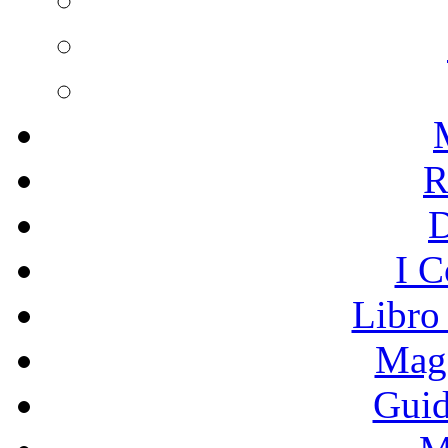
R
I C
Libro
Mage
Guid