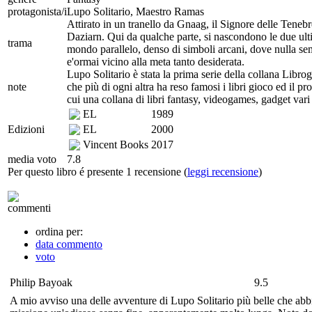
protagonista/i
Lupo Solitario, Maestro Ramas
Attirato in un tranello da Gnaag, il Signore delle Teneb
Daziarn. Qui da qualche parte, si nascondono le due ulti
trama
mondo parallelo, denso di simboli arcani, dove nulla sem
e'ormai vicino alla meta tanto desiderata.
Lupo Solitario è stata la prima serie della collana Libro
note
che più di ogni altra ha reso famosi i libri gioco ed il pr
cui una collana di libri fantasy, videogames, gadget va
EL
1989
Edizioni
EL
2000
Vincent Books
2017
media voto
7.8
Per questo libro é presente 1 recensione (
leggi recensione
)
commenti
ordina per:
data commento
voto
Philip Bayoak
9.5
A mio avviso una delle avventure di Lupo Solitario più belle che abbia 