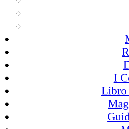
R
I C
Libro
Mage
Guid