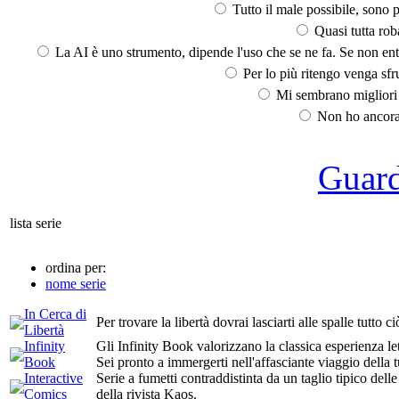
Tutto il male possibile, sono p
Quasi tutta rob
La AI è uno strumento, dipende l'uso che se ne fa. Se non ent
Per lo più ritengo venga sfru
Mi sembrano migliori d
Non ho ancora 
Guarda
lista serie
ordina per:
nome serie
In Cerca di
Per trovare la libertà dovrai lasciarti alle spalle tutto c
Libertà
Infinity
Gli Infinity Book valorizzano la classica esperienza let
Book
Sei pronto a immergerti nell'affasciante viaggio dell
Interactive
Serie a fumetti contraddistinta da un taglio tipico dell
Comics
della rivista Kaos.