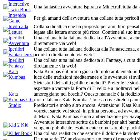
Interactive
Una fantastica avventura ispirata a Minecraft tutta d
Twin Book
Intrepida
Per gli amanti dell'avventura una collana tutta pericoli
Game
Invito alla
Collana didattica che ha proposto per anni libri pensat
Lettura
legata alla lettura ancora più ricca. Contiene al suo int
Iperlibri
Una collana tutta italiana dedicata all'Avventura, a c
Avventura
direttamente via web!
Iperlibri
Una collana tutta italiana dedicata alla Fantascienza,
Fantascienza
acquisto direttamente via web!
Iperlibri
Una collana tutta italiana dedicata al Fantasy, a cura
Fantasy
direttamente via web!
Kata
Kata Kumbas è il primo gioco di ruolo ambientato in It
Kumbas
luce delle tradizioni mediterranee e le avventure si svi
Siete stufi dei soliti goblin e orchetti? Preferite le sto
aspettate a varcare la Porta di Livello e a inoltrarvi n
Kata
amoreggiano nei boschi? Questo manuale è la riedizione
Kumbas GG
ruolo italiano: Kata Kumbas! In esso rivestirete i panni
Studio
Predicatori e molto altro ancora. Attenzione! Kata Kumb
vorrete, sarete voi stessi, in prima persona, ad avventura
di Maro. Kata Kumbas é una ambientazione per Sava
Avventure interattive scritte da bambini per altri bamb
Kid 2 Kid
vengano pubblicate, esattamente come sarebbe piaciuto
Killer Book
Una collana realistica che esprime il dolore e la violen
Da una serie TV anglosassone, un team di ragazzini si tr