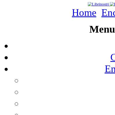
Home
Enc
Menu 
C
En