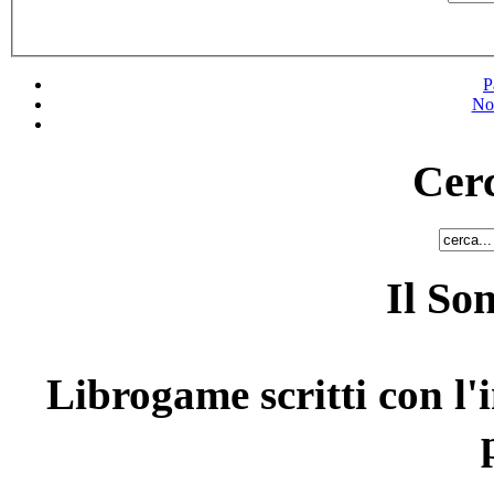
P
No
Cerc
Il So
Librogame scritti con l'i