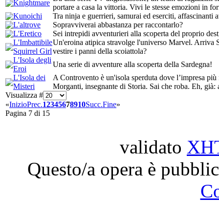
Knightmare
portare a casa la vittoria. Vivi le stesse emozioni in 
Kunoichi
Tra ninja e guerrieri, samurai ed eserciti, affascinant
L'altrove
Sopravviverai abbastanza per raccontarlo?
L'Eretico
Sei intrepidi avventurieri alla scoperta del proprio des
L'Imbattibile
Un'eroina atipica stravolge l'universo Marvel. Arriva S
Squirrel Girl
vestire i panni della scoiattola?
L'Isola degli
Una serie di avventure alla scoperta della Sardegna!
Eroi
L'Isola dei
A Controvento è un'isola sperduta dove l’impresa più m
Misteri
Morganti, insegnante di Storia. Sai che roba. Eh, già
Visualizza #
«
Inizio
Prec.
1
2
3
4
5
6
7
8
9
10
Succ.
Fine
»
Pagina 7 di 15
validato
XH
Questo/a opera è pubblic
C