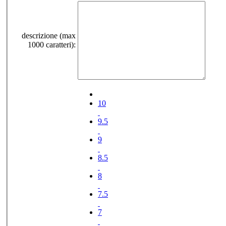
descrizione (max
1000 caratteri):
10
9.5
9
8.5
8
7.5
7