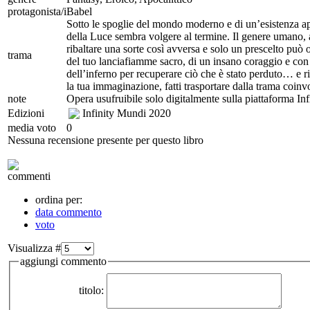
protagonista/i
Babel
Sotto le spoglie del mondo moderno e di un’esistenza a
della Luce sembra volgere al termine. Il genere umano, 
ribaltare una sorte così avversa e solo un prescelto può 
trama
del tuo lanciafiamme sacro, di un insano coraggio e con ad
dell’inferno per recuperare ciò che è stato perduto… e riu
la tua immaginazione, fatti trasportare dalla trama coinvo
note
Opera usufruibile solo digitalmente sulla piattaforma In
Edizioni
Infinity Mundi
2020
media voto
0
Nessuna recensione presente per questo libro
commenti
ordina per:
data commento
voto
Visualizza #
aggiungi commento
titolo: