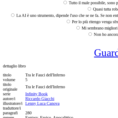
Tutto il male possibile, sono p
Quasi tutta rob
La AI è uno strumento, dipende l'uso che se ne fa. Se non ent
Per lo più ritengo venga sfru
Mi sembrano migliori d
Non ho ancora 
Guarda
dettaglio libro
titolo
Tra le Fauci dell'Inferno
volume
5
titolo
Tra le Fauci dell'Inferno
originale
serie
Infinity Book
autore/i
Riccardo Giacchi
illustratore/i
Lenny Luca Canova
traduttore/i
paragrafi
280
genere
Fantasy, Eroico, Apocalittico