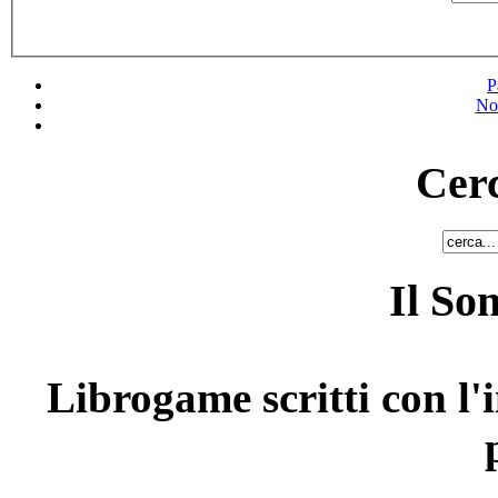
P
No
Cerc
Il So
Librogame scritti con l'i