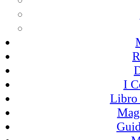
R
I C
Libro
Mage
Guid