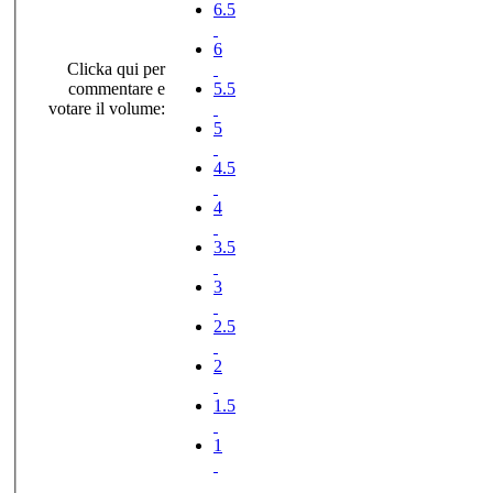
6.5
6
Clicka qui per
commentare e
5.5
votare il volume:
5
4.5
4
3.5
3
2.5
2
1.5
1