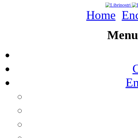
Home
Enc
Menu 
C
En