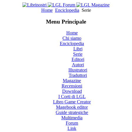
Home
Enciclopedia
Serie
Menu Principale
Home
Chi siamo
Enciclopedia
Libri
Serie
Editori
Autori
Illustratori
Traduttori
Magazine
Recensioni
Download
I Corti di LGL
Libro Game Creator
Magebook editor
Guide strategiche
Multimedia
Forum
Link