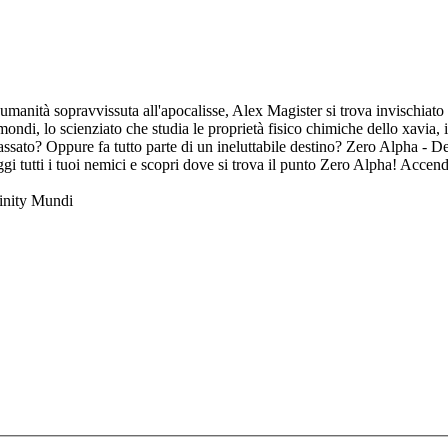
n'umanità sopravvissuta all'apocalisse, Alex Magister si trova invischia
ndi, lo scienziato che studia le proprietà fisico chimiche dello xavia, il
assato? Oppure fa tutto parte di un ineluttabile destino? Zero Alpha - Des
ggi tutti i tuoi nemici e scopri dove si trova il punto Zero Alpha! Accend
finity Mundi