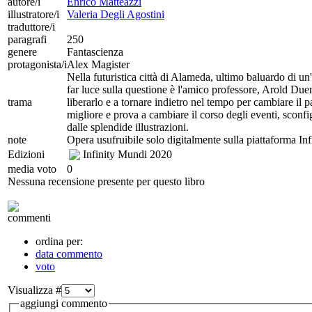
autore/i
Enrico Matteazzi
illustratore/i
Valeria Degli Agostini
traduttore/i
paragrafi
250
genere
Fantascienza
protagonista/i
Alex Magister
Nella futuristica città di Alameda, ultimo baluardo di u
far luce sulla questione è l'amico professore, Arold Duemo
trama
liberarlo e a tornare indietro nel tempo per cambiare il p
migliore e prova a cambiare il corso degli eventi, sconfi
dalle splendide illustrazioni.
note
Opera usufruibile solo digitalmente sulla piattaforma In
Edizioni
Infinity Mundi
2020
media voto
0
Nessuna recensione presente per questo libro
commenti
ordina per:
data commento
voto
Visualizza #
aggiungi commento