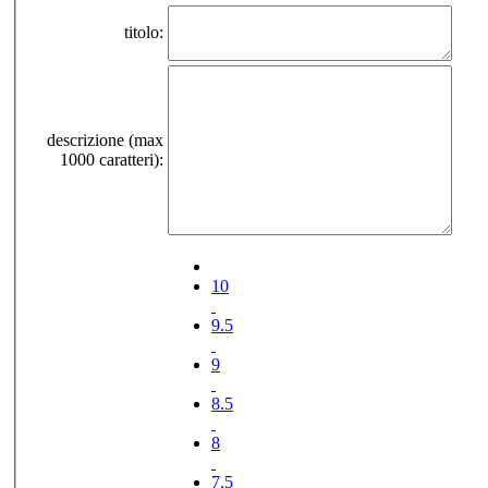
titolo:
descrizione (max
1000 caratteri):
10
9.5
9
8.5
8
7.5