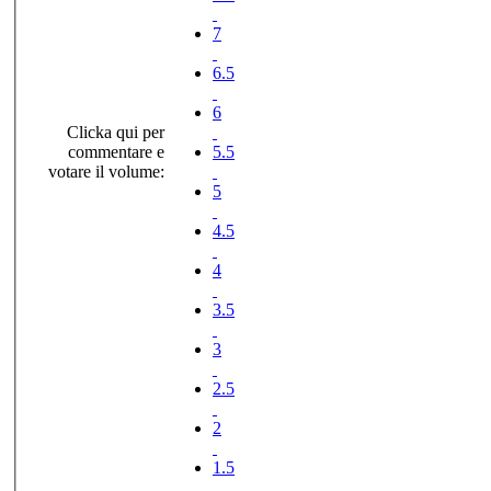
7
6.5
6
Clicka qui per
commentare e
5.5
votare il volume:
5
4.5
4
3.5
3
2.5
2
1.5