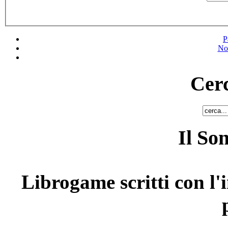
P
No
Cerc
Il So
Librogame scritti con l'i