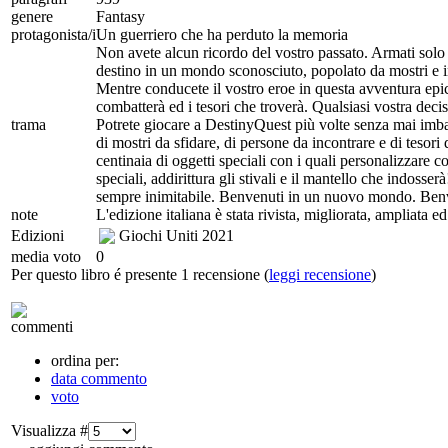
genere
Fantasy
protagonista/i
Un guerriero che ha perduto la memoria
Non avete alcun ricordo del vostro passato. Armati solo 
destino in un mondo sconosciuto, popolato da mostri e i
Mentre conducete il vostro eroe in questa avventura epica,
combatterà ed i tesori che troverà. Qualsiasi vostra deci
trama
Potrete giocare a DestinyQuest più volte senza mai imbat
di mostri da sfidare, di persone da incontrare e di tesori
centinaia di oggetti speciali con i quali personalizzare c
speciali, addirittura gli stivali e il mantello che indosse
sempre inimitabile. Benvenuti in un nuovo mondo. Ben
note
L'edizione italiana è stata rivista, migliorata, ampliata ed
Edizioni
Giochi Uniti
2021
media voto
0
Per questo libro é presente 1 recensione (
leggi recensione
)
commenti
ordina per:
data commento
voto
Visualizza #