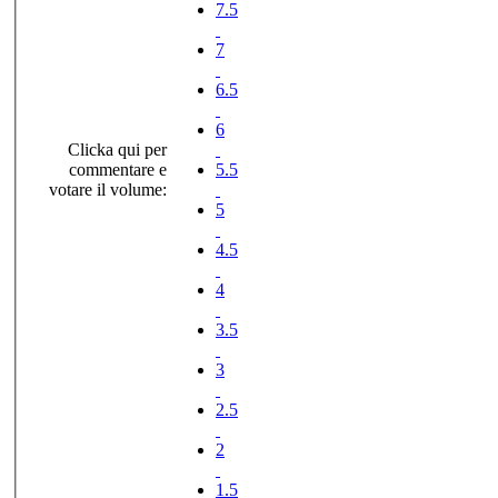
7.5
7
6.5
6
Clicka qui per
commentare e
5.5
votare il volume:
5
4.5
4
3.5
3
2.5
2
1.5