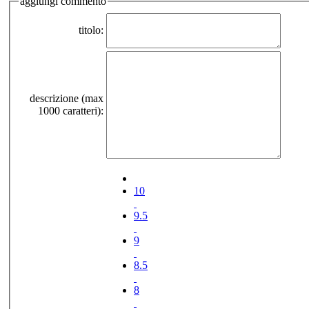
aggiungi commento
titolo:
descrizione (max
1000 caratteri):
10
9.5
9
8.5
8