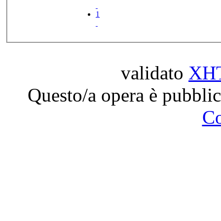
1
validato
XH
Questo/a opera è pubblic
C