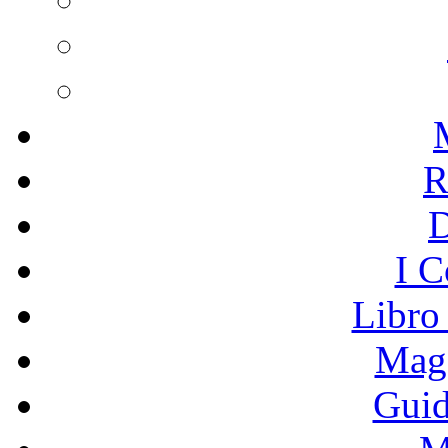
R
I C
Libro
Mage
Guid