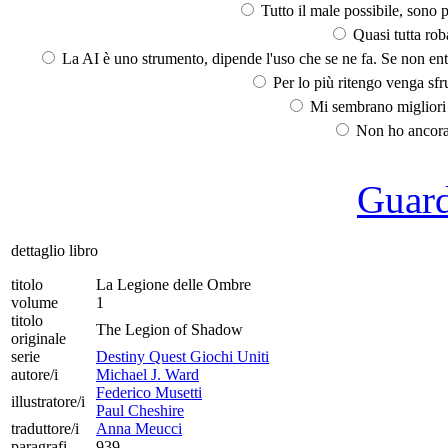
Tutto il male possibile, sono p
Quasi tutta rob
La AI è uno strumento, dipende l'uso che se ne fa. Se non ent
Per lo più ritengo venga sfru
Mi sembrano migliori d
Non ho ancora 
Guarda
dettaglio libro
titolo
La Legione delle Ombre
volume
1
titolo
The Legion of Shadow
originale
serie
Destiny Quest Giochi Uniti
autore/i
Michael J. Ward
Federico Musetti
illustratore/i
Paul Cheshire
traduttore/i
Anna Meucci
paragrafi
939