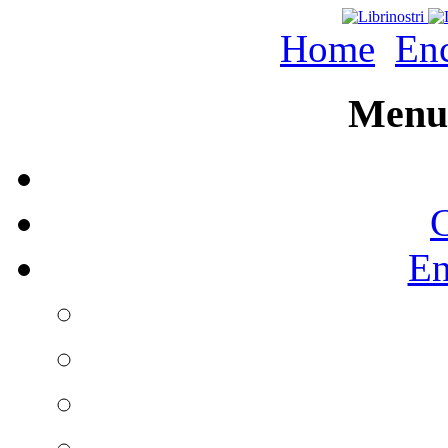
Home
Enc
Menu 
C
En