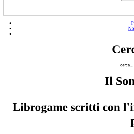
P
No
Cerc
Il So
Librogame scritti con l'i