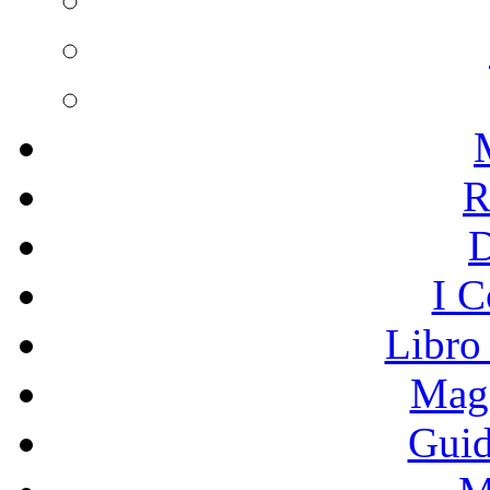
R
I C
Libro
Mage
Guid