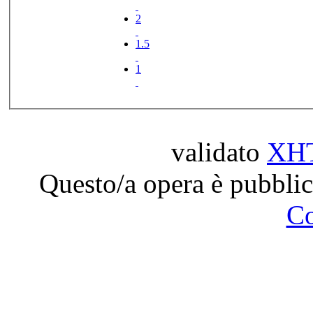
2
1.5
1
validato
XH
Questo/a opera è pubblic
C