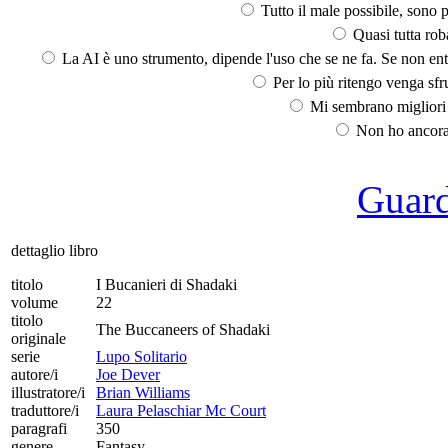
Tutto il male possibile, sono p
Quasi tutta rob
La AI è uno strumento, dipende l'uso che se ne fa. Se non ent
Per lo più ritengo venga sfru
Mi sembrano migliori d
Non ho ancora 
Guarda
dettaglio libro
titolo
I Bucanieri di Shadaki
volume
22
titolo
The Buccaneers of Shadaki
originale
serie
Lupo Solitario
autore/i
Joe Dever
illustratore/i
Brian Williams
traduttore/i
Laura Pelaschiar Mc Court
paragrafi
350
genere
Fantasy