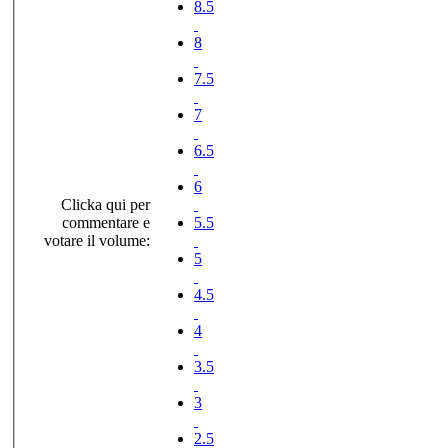
8.5
8
7.5
7
6.5
6
Clicka qui per
commentare e
5.5
votare il volume:
5
4.5
4
3.5
3
2.5