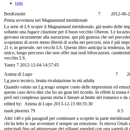
voto
BenKenobi
7
2012-06-2
Prima avventura nel Magnamund meridionale
La serie di LS scopre il Magnamund meridionale, già teatro delle imp
soltanto una fugace citazione per il buon vecchio Oberon. Le locazioni
giovano sicuramente alla narrazione, qui più gustosa che nel preceden
scopriamo di avere meno libertà di scelta nei percorsi, non è più imp
21 e, in generale, nei vecchi LS. Questo libro anticipa la tendenza, de
unico, lungo percorso che non offre mai reali biforcazioni, caratterist
vecchio LS.
Yanez
7
2012-12-04 14:57:45
Anima di Lupo
7
2
Lg poco tecnico, brutta rivalutazione in età adulta
Quando valuto un Lg tengo sempre conto delle impressioni ed emozion
questo caso devo dire che ho un gran bel ricordo. In effetti la trama 
però nel complesso questa storia è lineare al limite del romanzo e da
edited by: Anima di Lupo 2013-12-15 00:35:30
mark phoenix 79
6.5
Altri 140 e più paragrafi per continuare a scoprire la parte meridion
chi ha letto le sue avventure è sempre un emozione. Si ritrova Oriah ed
principali fino ad attraversare dei villaggi sperduti con una varietà di 