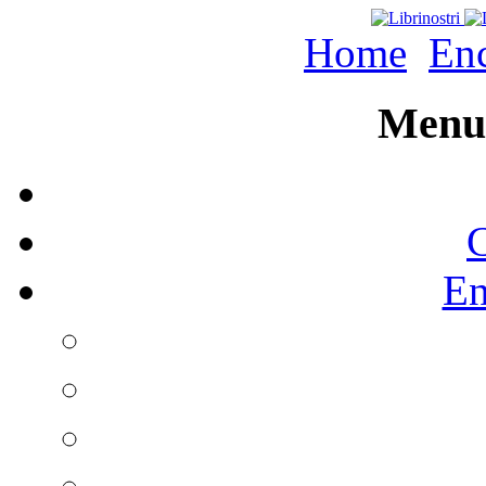
Home
Enc
Menu 
C
En