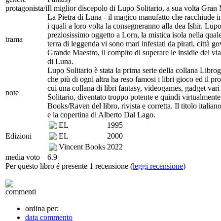
protagonista/i
Il miglior discepolo di Lupo Solitario, a sua volta Gra
La Pietra di Luna - il magico manufatto che racchiude in s
i quali a loro volta la consegneranno alla dea Ishir. Lupo 
preziosissimo oggetto a Lorn, la mistica isola nella qual
trama
terra di leggenda vi sono mari infestati da pirati, città g
Grande Maestro, il compito di superare le insidie del via
di Luna.
Lupo Solitario è stata la prima serie della collana Libro
che più di ogni altra ha reso famosi i libri gioco ed il pr
cui una collana di libri fantasy, videogames, gadget var
note
Solitario, diventato troppo potente e quindi virtualmente
Books/Raven del libro, rivista e corretta. Il titolo italia
e la copertina di Alberto Dal Lago.
EL
1995
Edizioni
EL
2000
Vincent Books
2022
media voto
6.9
Per questo libro é presente 1 recensione (
leggi recensione
)
commenti
ordina per:
data commento