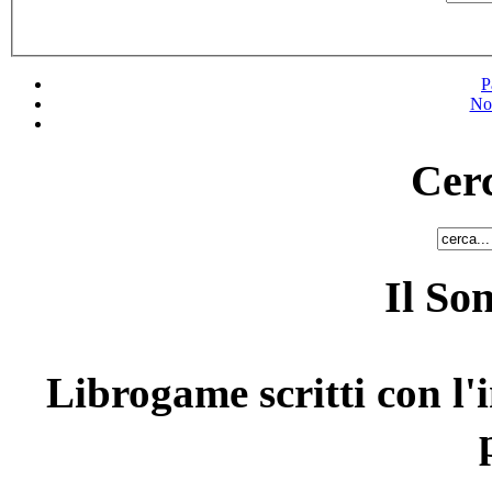
P
No
Cerc
Il So
Librogame scritti con l'i