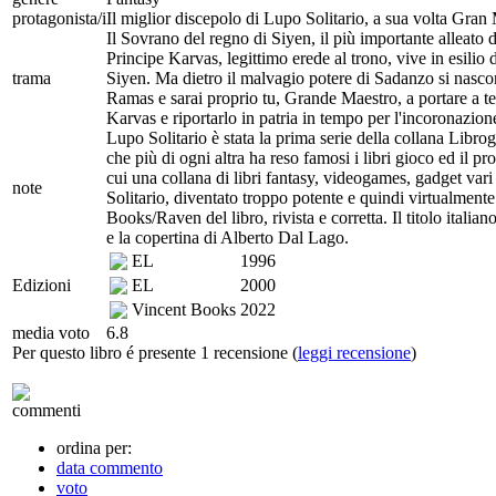
protagonista/i
Il miglior discepolo di Lupo Solitario, a sua volta Gra
Il Sovrano del regno di Siyen, il più importante alleat
Principe Karvas, legittimo erede al trono, vive in esilio
trama
Siyen. Ma dietro il malvagio potere di Sadanzo si nasco
Ramas e sarai proprio tu, Grande Maestro, a portare a ter
Karvas e riportarlo in patria in tempo per l'incoronazion
Lupo Solitario è stata la prima serie della collana Libro
che più di ogni altra ha reso famosi i libri gioco ed il pr
cui una collana di libri fantasy, videogames, gadget var
note
Solitario, diventato troppo potente e quindi virtualmente
Books/Raven del libro, rivista e corretta. Il titolo italia
e la copertina di Alberto Dal Lago.
EL
1996
Edizioni
EL
2000
Vincent Books
2022
media voto
6.8
Per questo libro é presente 1 recensione (
leggi recensione
)
commenti
ordina per:
data commento
voto