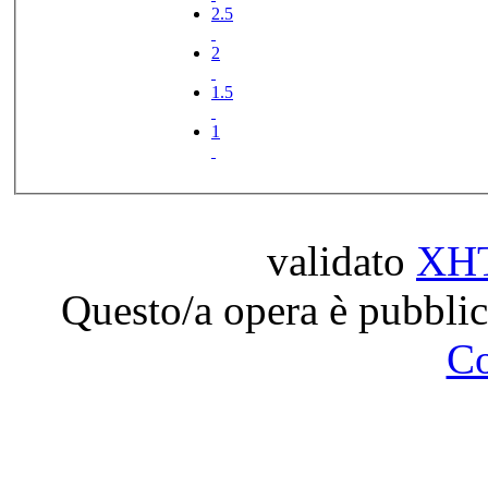
2.5
2
1.5
1
validato
XH
Questo/a opera è pubblic
C