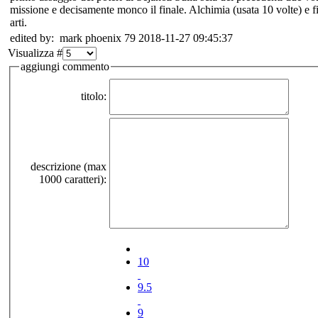
missione e decisamente monco il finale. Alchimia (usata 10 volte) e fi
arti.
edited by: mark phoenix 79 2018-11-27 09:45:37
Visualizza #
aggiungi commento
titolo:
descrizione (max
1000 caratteri):
10
9.5
9