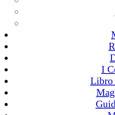
R
I C
Libro
Mage
Guid