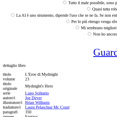
Tutto il male possibile, sono p
Quasi tutta rob
La AI è uno strumento, dipende l'uso che se ne fa. Se non ent
Per lo più ritengo venga sfru
Mi sembrano migliori d
Non ho ancora 
Guarda
dettaglio libro
titolo
L'Eroe di Mydnight
volume
23
titolo
Mydnight's Hero
originale
serie
Lupo Solitario
autore/i
Joe Dever
illustratore/i
Brian Williams
traduttore/i
Laura Pelaschiar Mc Court
paragrafi
350
genere
Fantasy