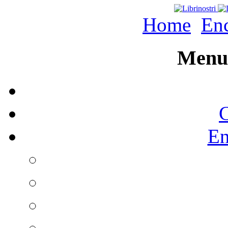
Home
Enc
Menu 
C
En