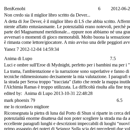
BenKenobi
6
2012-06-2
Non credo sia il miglior libro scritto da Dever...
A detta di Joe Dever, è il miglior libro di LS che abbia scritto. Aff
niente affatto entusiasmante. Le potenzialità erano notevoli, perchè p
parte del Magnamund meridionale... eppure non abbiamo né una grande l
avversari o momenti di gioco memorabili. Molto buona la sensazione di
è rimasta come lettore/giocatore. A mio avviso una delle peggiori 
Yanez
7
2012-12-04 14:59:34
Anima di Lupo
7.5
Luci e ombre sull'Eroe di Mydnight, perfetto per i bambini ma per i "g
La trama, l'ambientazione e la narrazione sono superlative e fanno d
tecniche ridimensionano decisamente la mia valutazione. I paragrafi s
la strada per Seroa troppo "tracciata" (fatto che rende la mappa inu
l'Alchimia Ramas è troppo utilizzata. La difficoltà risulta alla fine tr
edited by: Anima di Lupo 2013-10-31 22:48:28
mark phoenix 79
6.5
me lo ricordavo migliore
Riconsegnata la pietra di luna dal Porto di Shun si riparte in cerca de
potenzialità enorme disattesa dal non poter scegliere la strada ma da 
eccellente paragrafi lunghi e descrizioni impeccabili di luoghi “nuov
primo assaggio dei poteri di Sejanoz Sulla scia dei precedenti due v