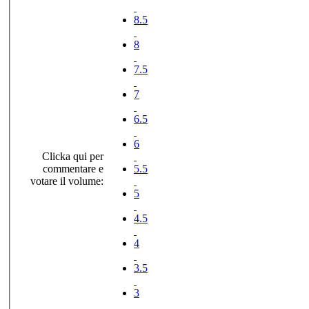
8.5
8
7.5
7
6.5
6
Clicka qui per
commentare e
5.5
votare il volume:
5
4.5
4
3.5
3