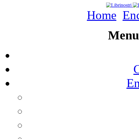
Home
Enc
Menu 
C
En