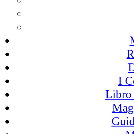
R
I C
Libro
Mage
Guid