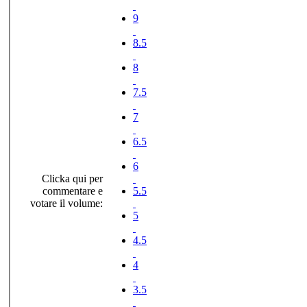
9
8.5
8
7.5
7
6.5
6
Clicka qui per
commentare e
5.5
votare il volume:
5
4.5
4
3.5