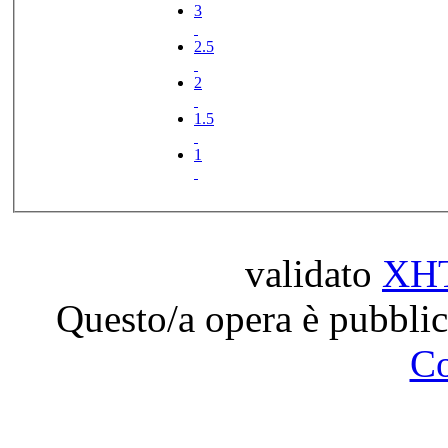
3
2.5
2
1.5
1
validato
XH
Questo/a opera è pubblic
C