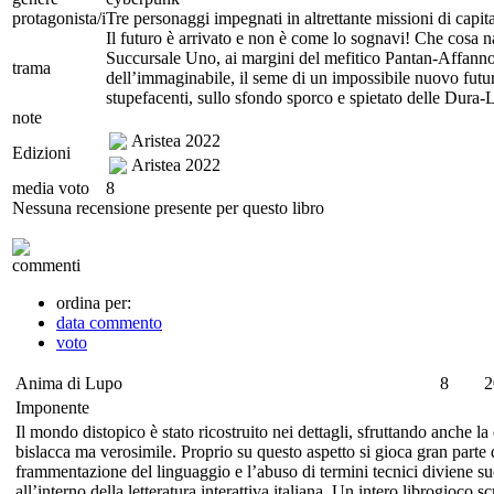
protagonista/i
Tre personaggi impegnati in altrettante missioni di capi
Il futuro è arrivato e non è come lo sognavi! Che cosa n
Succursale Uno, ai margini del mefitico Pantan-Affanno?
trama
dell’immaginabile, il seme di un impossibile nuovo futuro
stupefacenti, sullo sfondo sporco e spietato delle Dura-L
note
Aristea
2022
Edizioni
Aristea
2022
media voto
8
Nessuna recensione presente per questo libro
commenti
ordina per:
data commento
voto
Anima di Lupo
8
2
Imponente
Il mondo distopico è stato ricostruito nei dettagli, sfruttando anche la
bislacca ma verosimile. Proprio su questo aspetto si gioca gran parte 
frammentazione del linguaggio e l’abuso di termini tecnici diviene s
all’interno della letteratura interattiva italiana. Un intero librogioco 