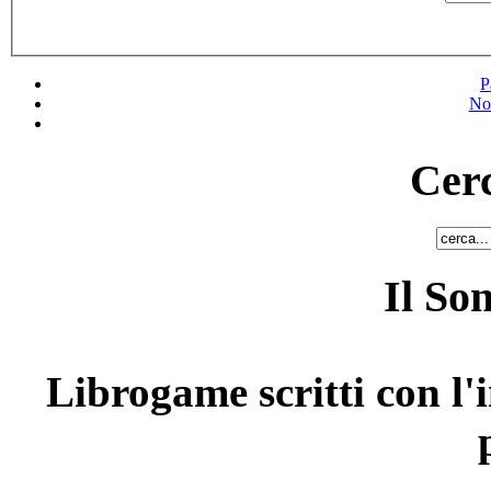
P
No
Cerc
Il So
Librogame scritti con l'i