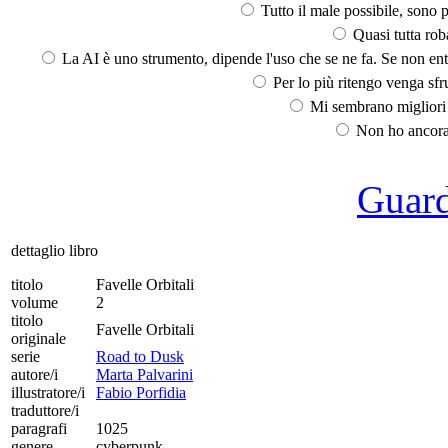
Tutto il male possibile, sono p
Quasi tutta rob
La AI è uno strumento, dipende l'uso che se ne fa. Se non ent
Per lo più ritengo venga sfru
Mi sembrano migliori d
Non ho ancora 
Guarda
dettaglio libro
titolo
Favelle Orbitali
volume
2
titolo
Favelle Orbitali
originale
serie
Road to Dusk
autore/i
Marta Palvarini
illustratore/i
Fabio Porfidia
traduttore/i
paragrafi
1025
genere
cyberpunk