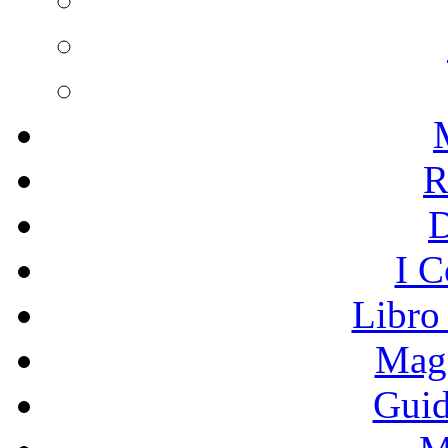
R
I C
Libro
Mage
Guid