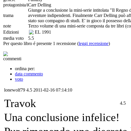
protagonista/i
Carr Delling
Giunge a conclusione la mini-serie intitolata "Il Regno 
trama
avventure indipendenti. Finalmente Carr Delling può affr
stato suo compagno di studi. E' in gioco il possesso del
note
Terzo volume di una mini-serie composta da tre libri (c
Edizioni
EL
1991
media voto
5.5
Per questo libro é presente 1 recensione (
leggi recensione
)
commenti
ordina per:
data commento
voto
lonewolf79
4.5
2011-02-16 07:14:10
Travok
4.5
Una conclusione infelice!