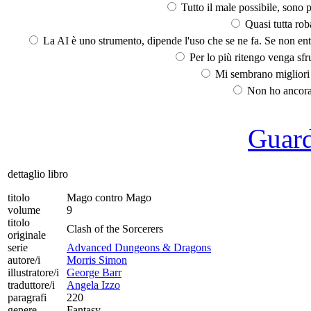
Tutto il male possibile, sono p
Quasi tutta rob
La AI è uno strumento, dipende l'uso che se ne fa. Se non ent
Per lo più ritengo venga sfru
Mi sembrano migliori d
Non ho ancora 
Guarda
dettaglio libro
titolo
Mago contro Mago
volume
9
titolo
Clash of the Sorcerers
originale
serie
Advanced Dungeons & Dragons
autore/i
Morris Simon
illustratore/i
George Barr
traduttore/i
Angela Izzo
paragrafi
220
genere
Fantasy