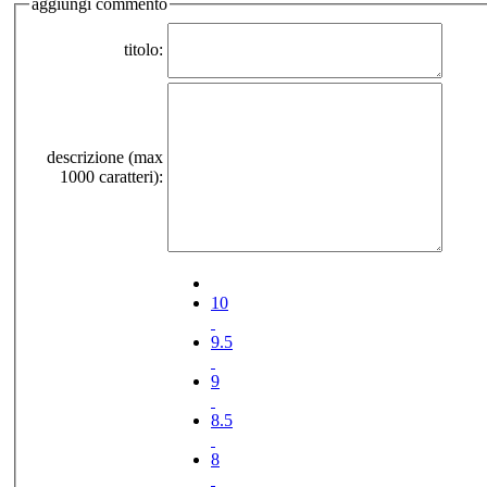
aggiungi commento
titolo:
descrizione (max
1000 caratteri):
10
9.5
9
8.5
8