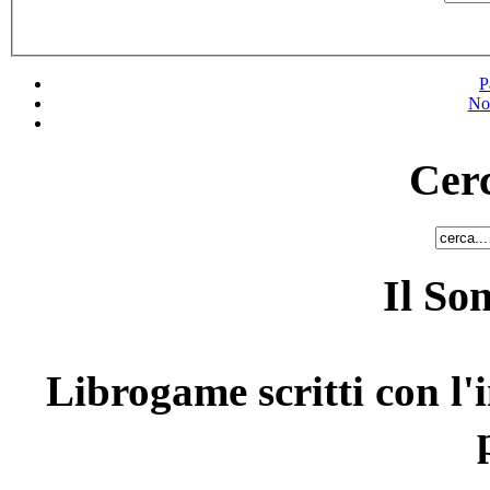
P
No
Cerc
Il So
Librogame scritti con l'i