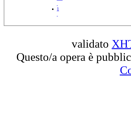
1
validato
XH
Questo/a opera è pubblic
C