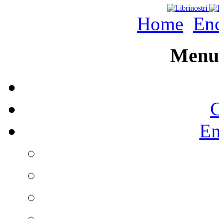
Home
Enc
Menu 
C
En