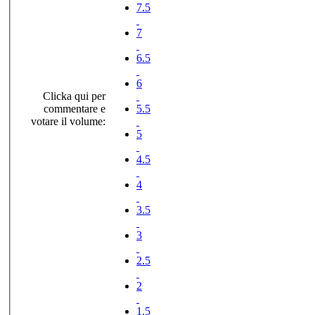
7.5
7
6.5
6
Clicka qui per
commentare e
5.5
votare il volume:
5
4.5
4
3.5
3
2.5
2
1.5