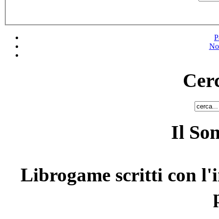
P
No
Cerc
Il So
Librogame scritti con l'i