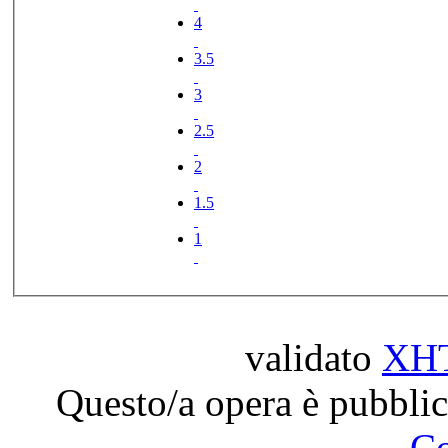
4
3.5
3
2.5
2
1.5
1
validato
XH
Questo/a opera è pubblic
C