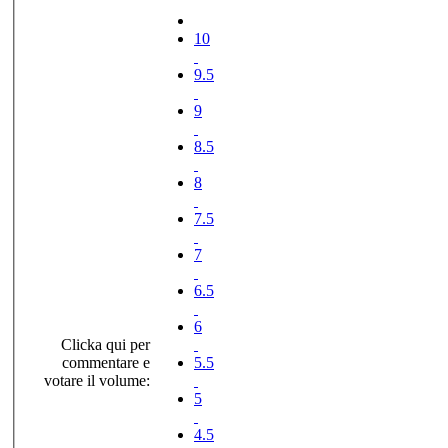
10
9.5
9
8.5
8
7.5
7
6.5
6
Clicka qui per
commentare e
5.5
votare il volume:
5
4.5