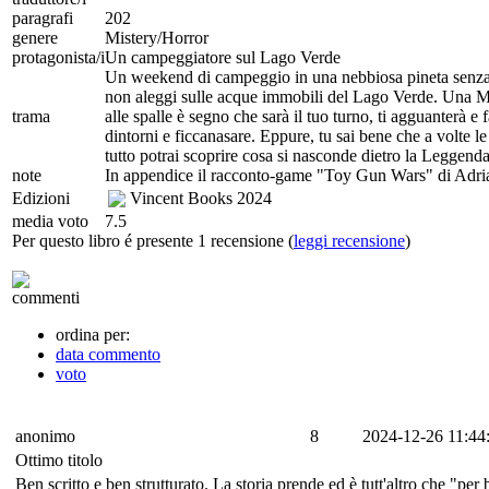
paragrafi
202
genere
Mistery/Horror
protagonista/i
Un campeggiatore sul Lago Verde
Un weekend di campeggio in una nebbiosa pineta senza
non aleggi sulle acque immobili del Lago Verde. Una Mano
trama
alle spalle è segno che sarà il tuo turno, ti agguanterà 
dintorni e ficcanasare. Eppure, tu sai bene che a volte l
tutto potrai scoprire cosa si nasconde dietro la Leggen
note
In appendice il racconto-game "Toy Gun Wars" di Adri
Edizioni
Vincent Books
2024
media voto
7.5
Per questo libro é presente 1 recensione (
leggi recensione
)
commenti
ordina per:
data commento
voto
anonimo
8
2024-12-26 11:44
Ottimo titolo
Ben scritto e ben strutturato. La storia prende ed è tutt'altro che "per