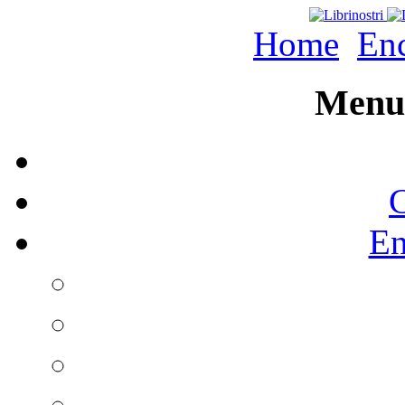
Home
Enc
Menu 
C
En