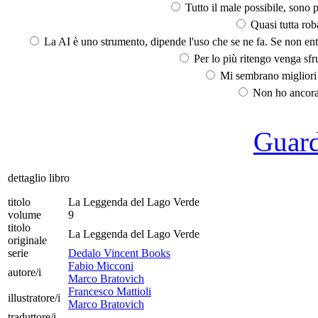
Tutto il male possibile, sono p
Quasi tutta rob
La AI è uno strumento, dipende l'uso che se ne fa. Se non ent
Per lo più ritengo venga sfru
Mi sembrano migliori d
Non ho ancora 
Guarda
dettaglio libro
titolo
La Leggenda del Lago Verde
volume
9
titolo
La Leggenda del Lago Verde
originale
serie
Dedalo Vincent Books
Fabio Micconi
autore/i
Marco Bratovich
Francesco Mattioli
illustratore/i
Marco Bratovich
traduttore/i