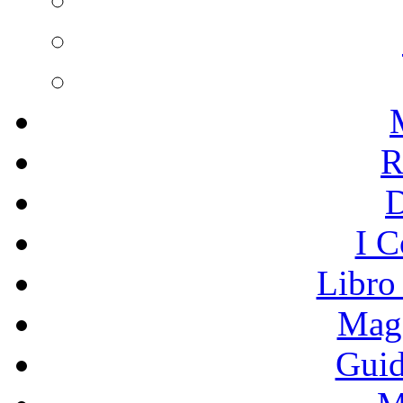
R
I C
Libro
Mage
Guid