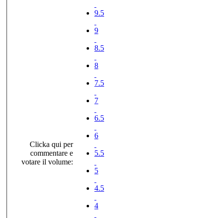
9.5
9
8.5
8
7.5
7
6.5
6
Clicka qui per
commentare e
5.5
votare il volume:
5
4.5
4