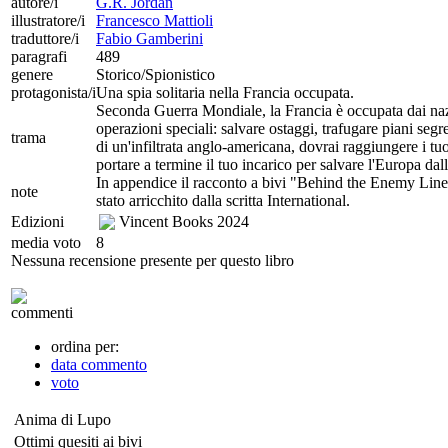
autore/i
G.R. Jordan
illustratore/i
Francesco Mattioli
traduttore/i
Fabio Gamberini
paragrafi
489
genere
Storico/Spionistico
protagonista/i
Una spia solitaria nella Francia occupata.
Seconda Guerra Mondiale, la Francia è occupata dai nazis
operazioni speciali: salvare ostaggi, trafugare piani segre
trama
di un'infiltrata anglo-americana, dovrai raggiungere i tuo
portare a termine il tuo incarico per salvare l'Europa dal
In appendice il racconto a bivi "Behind the Enemy Lines"
note
stato arricchito dalla scritta International.
Edizioni
Vincent Books
2024
media voto
8
Nessuna recensione presente per questo libro
commenti
ordina per:
data commento
voto
Anima di Lupo
Ottimi quesiti ai bivi