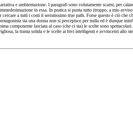
arrativa e ambientazione. I paragrafi sono volutamente scarni, per calare s
mmedesimazione in essa. In pratica si punta tutto (troppo, a mio avviso) s
 cercare a tutti i costi il serratissimo true path. Forse questo è ciò ch
a protagonista sia una donna non si percepisce per nulla ed è dunque inin
nima componente lasciata al caso (che ci sta) le scelte sono spettacolari.
liosa, la trama solida e le scelte ai bivi intelligenti e avvincenti allo