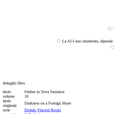
T
La AI è uno strumento, dipende l
dettaglio libro
titolo
Ombre in Terra Straniera
volume
10
titolo
Darkness on a Foreign Shore
originale
serie
Dedalo Vincent Books