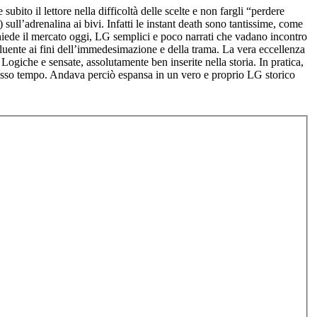
ubito il lettore nella difficoltà delle scelte e non fargli “perdere
ull’adrenalina ai bivi. Infatti le instant death sono tantissime, come
e chiede il mercato oggi, LG semplici e poco narrati che vadano incontro
fluente ai fini dell’immedesimazione e della trama. La vera eccellenza
 Logiche e sensate, assolutamente ben inserite nella storia. In pratica,
 stesso tempo. Andava perciò espansa in un vero e proprio LG storico