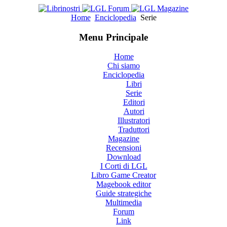
Home
Enciclopedia
Serie
Menu Principale
Home
Chi siamo
Enciclopedia
Libri
Serie
Editori
Autori
Illustratori
Traduttori
Magazine
Recensioni
Download
I Corti di LGL
Libro Game Creator
Magebook editor
Guide strategiche
Multimedia
Forum
Link